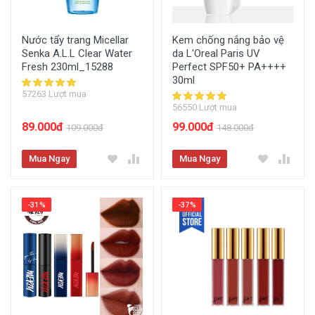
Nước tẩy trang Micellar
Kem chống nắng bảo vệ
Senka A.L.L Clear Water
da L'Oreal Paris UV
Fresh 230ml_15288
Perfect SPF50+ PA++++
30ml
57263 Lượt mua
56550 Lượt mua
89.000đ
99.000đ
109.000đ
148.000đ
Mua Ngay
Mua Ngay
-31%
-37%