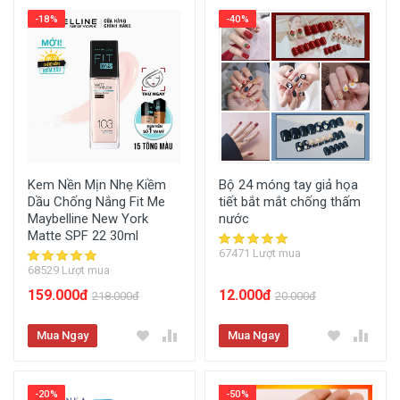
-18%
-40%
Kem Nền Mịn Nhẹ Kiềm
Bộ 24 móng tay giả họa
Dầu Chống Nắng Fit Me
tiết bắt mắt chống thấm
Maybelline New York
nước
Matte SPF 22 30ml
67471 Lượt mua
68529 Lượt mua
159.000đ
12.000đ
218.000đ
20.000đ
Mua Ngay
Mua Ngay
-20%
-50%