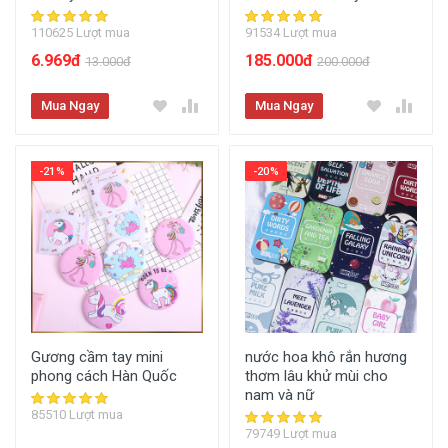
110625 Lượt mua
91534 Lượt mua
6.969đ
185.000đ
13.000đ
200.000đ
Mua Ngay
Mua Ngay
-21%
-20%
Gương cầm tay mini
nước hoa khô rắn hương
phong cách Hàn Quốc
thơm lâu khử mùi cho
nam và nữ
85510 Lượt mua
79749 Lượt mua