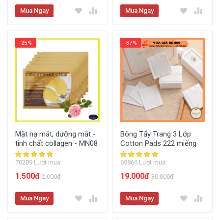
Mua Ngay
Mua Ngay
-25%
-37%
Mặt nạ mắt, dưỡng mắt -
Bông Tẩy Trang 3 Lớp
tinh chất collagen - MN08
Cotton Pads 222 miếng
70209 Lượt mua
69866 Lượt mua
1.500đ
19.000đ
2.000đ
30.000đ
Mua Ngay
Mua Ngay