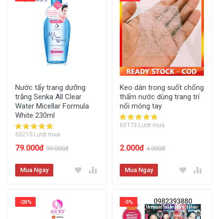
Nước tẩy trang dưỡng
Keo dán trong suốt chống
trắng Senka All Clear
thấm nước dùng trang trí
Water Micellar Formula
nối móng tay
White 230ml
63173 Lượt mua
63215 Lượt mua
79.000đ
2.000đ
99.000đ
4.000đ
Mua Ngay
Mua Ngay
-28%
-5%