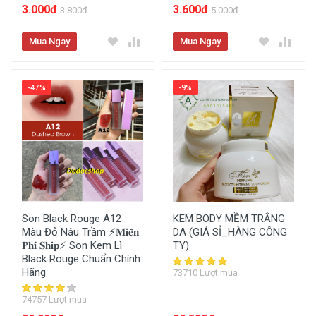
3.000đ
3.600đ
3.800đ
5.000đ
Mua Ngay
Mua Ngay
-47%
-9%
Son Black Rouge A12
KEM BODY MỀM TRẮNG
Màu Đỏ Nâu Trầm ⚡️𝐌𝐢𝐞̂̃𝐧
DA (GIÁ SỈ_HÀNG CÔNG
𝐏𝐡𝐢́ 𝐒𝐡𝐢𝐩⚡️ Son Kem Lì
TY)
Black Rouge Chuẩn Chính
Hãng
73710 Lượt mua
74757 Lượt mua