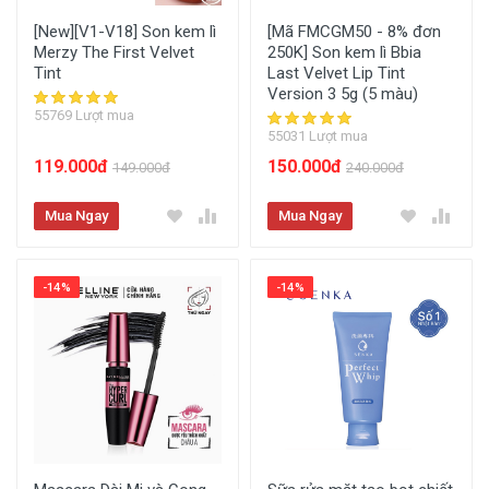
[New][V1-V18] Son kem lì
[Mã FMCGM50 - 8% đơn
Merzy The First Velvet
250K] Son kem lì Bbia
Tint
Last Velvet Lip Tint
Version 3 5g (5 màu)
55769 Lượt mua
55031 Lượt mua
119.000đ
150.000đ
149.000đ
240.000đ
Mua Ngay
Mua Ngay
-14%
-14%