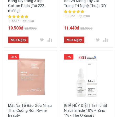
Bông tẩy trang 3 lớp
Set 24 Móng Tay Giả
Cotton Pads [Túi 222
Trang Trí Nghệ Thuật DIY
miếng]
111962 Lượt mua
115537 Lượt mua
19.500đ
11.440đ
32.000đ
22.000đ
Mua Ngay
Mua Ngay
-46%
-7%
Mặt Nạ Tế Bào Gốc Nhau
[GIÁ HỦY DIỆT] Tinh chất
Thai Cuống Rốn Rwine
Niacinamide 10% + Zinc
Beauty
1% - The Ordinary