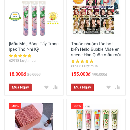
[Mẫu Mới] Bông Tẩy Trang
Thuốc nhuộm tóc bọt
Ipek Thổ Nhĩ Kỳ
biển Hello Bubble Mise en
scene Hàn Quốc mẫu mới
62918 Lượt mua
60906 Lượt mua
18.000đ
155.000đ
25.000đ
190.000đ
Mua Ngay
Mua Ngay
-48%
-30%