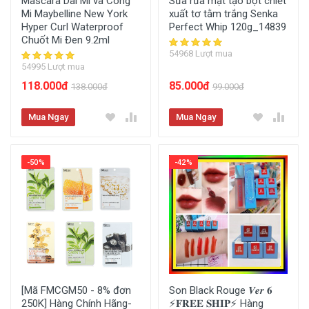
Mascara Dài Mi và Cong
Sữa rửa mặt tạo bọt chiết
Mi Maybelline New York
xuất tơ tằm trắng Senka
Hyper Curl Waterproof
Perfect Whip 120g_14839
Chuốt Mi Đen 9.2ml
54968 Lượt mua
54995 Lượt mua
118.000đ
85.000đ
138.000đ
99.000đ
Mua Ngay
Mua Ngay
-50%
-42%
[Mã FMCGM50 - 8% đơn
Son Black Rouge 𝑽𝒆𝒓 𝟔
250K] Hàng Chính Hãng-
⚡️𝐅𝐑𝐄𝐄 𝐒𝐇𝐈𝐏⚡️ Hàng