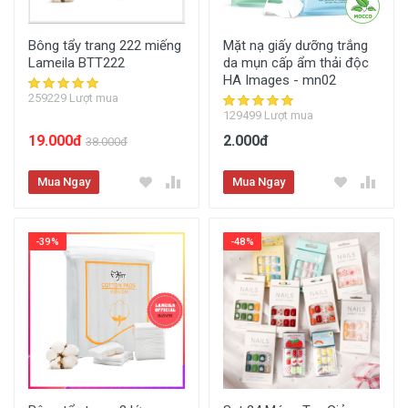
Bông tẩy trang 222 miếng
Mặt nạ giấy dưỡng trắng
Lameila BTT222
da mụn cấp ẩm thải độc
HA Images - mn02
259229 Lượt mua
129499 Lượt mua
19.000đ
2.000đ
38.000đ
Mua Ngay
Mua Ngay
-39%
-48%