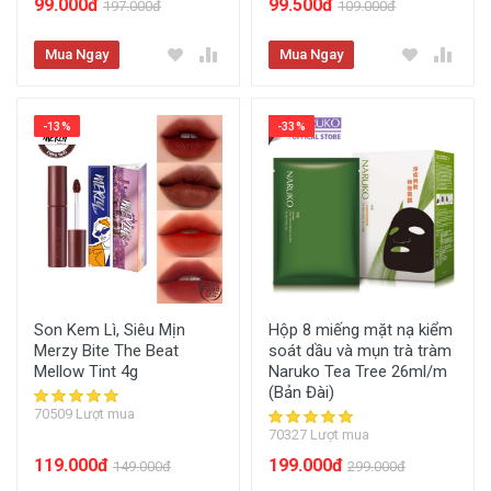
99.000đ
99.500đ
197.000đ
109.000đ
Mua Ngay
Mua Ngay
-13%
-33%
Son Kem Lì, Siêu Mịn
Hộp 8 miếng mặt nạ kiểm
Merzy Bite The Beat
soát dầu và mụn trà tràm
Mellow Tint 4g
Naruko Tea Tree 26ml/m
(Bản Đài)
70509 Lượt mua
70327 Lượt mua
119.000đ
199.000đ
149.000đ
299.000đ