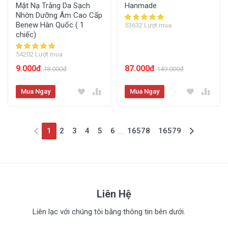
Mặt Nạ Trắng Da Sạch
Hanmade
Nhờn Dưỡng Âm Cao Cấp
Benew Hàn Quốc ( 1
53632 Lượt mua
chiếc)
54202 Lượt mua
9.000đ
87.000đ
18.000đ
149.000đ
Mua Ngay
Mua Ngay
(current)
1
2
3
4
5
6
16578
16579
...
Liên Hệ
Liên lạc với chúng tôi bằng thông tin bên dưới.