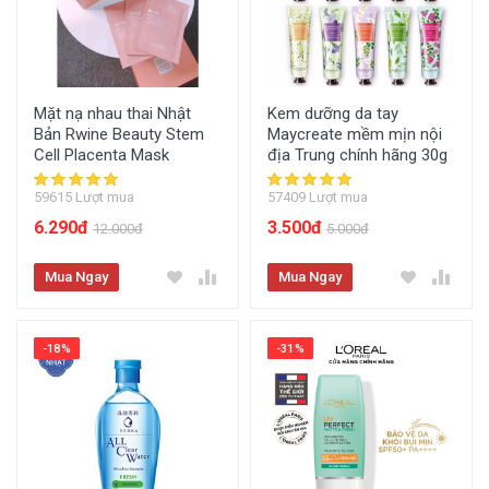
Mặt nạ nhau thai Nhật
Kem dưỡng da tay
Bản Rwine Beauty Stem
Maycreate mềm mịn nội
Cell Placenta Mask
địa Trung chính hãng 30g
59615 Lượt mua
57409 Lượt mua
6.290đ
3.500đ
12.000đ
5.000đ
Mua Ngay
Mua Ngay
-18%
-31%