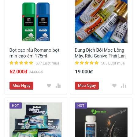
Bọt cạo râu Romano bọt
Dung Dịch Bôi Mọc Lông
mịn cạo êm 175ml
Mày, Râu Genive Thái Lan
537 Lượt mua
505 Lượt mua
62.000đ
19.000đ
74.000đ
Mua Ngay
Mua Ngay
HOT
HOT