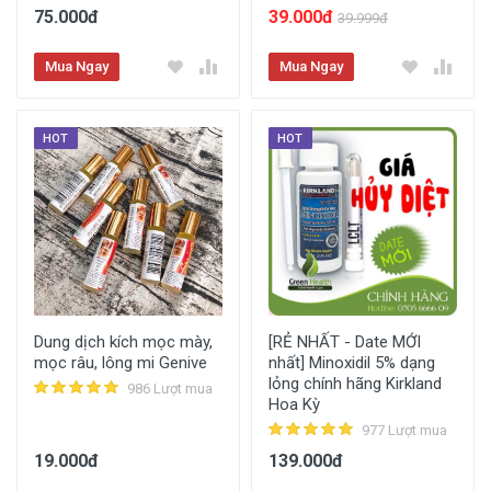
75.000đ
39.000đ
39.999đ
Mua Ngay
Mua Ngay
HOT
HOT
Dung dịch kích mọc mày,
[RẺ NHẤT - Date MỚI
mọc râu, lông mi Genive
nhất] Minoxidil 5% dạng
lỏng chính hãng Kirkland
986 Lượt mua
Hoa Kỳ
977 Lượt mua
19.000đ
139.000đ