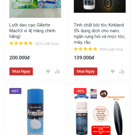
Lưỡi dao cạo Gillette
Tinh chất bôi tóc Kirkland
Mach3 vỉ 4( Hàng chính
5% dung dịch cho nam,
hãng)
ngăn rụng hói và mọc tóc,
mày, râu
423 Lượt mua
409 Lượt mua
200.000đ
139.000đ
Mua Ngay
Mua Ngay
HOT
-40%