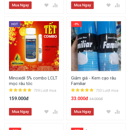
Mua Ngay
Mua Ngay
HOT
-9%
Minoxidil 5% combo LCLT
Giảm giá - Kem cạo râu
mọc râu tóc
Familiar
739 Lượt mua
733 Lượt mua
159.000đ
33.000đ
34.000đ
Mua Ngay
Mua Ngay