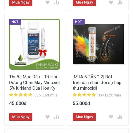
Mua Ngay
Mua Ngay
HOT
HOT
Thuốc Mọc Râu - Trị Hói -
[MUA 5 TẶNG 2] Bột
Dưỡng Chân Mày Minoxidil
tretinoin nhân đôi sự hấp
5% Kirkland Của Hoa Kỳ
thu minoxidil
335 Lượt mua
334 Lượt mua
45.000đ
55.000đ
Mua Ngay
Mua Ngay