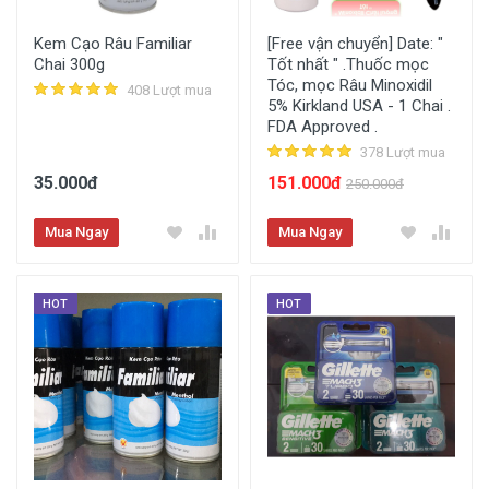
Kem Cạo Râu Familiar
[Free vận chuyển] Date: "
Chai 300g
Tốt nhất " .Thuốc mọc
Tóc, mọc Râu Minoxidil
408 Lượt mua
5% Kirkland USA - 1 Chai .
FDA Approved .
378 Lượt mua
35.000đ
151.000đ
250.000đ
Mua Ngay
Mua Ngay
HOT
HOT