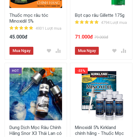
Thuốc mọc râu tóc
Bọt cạo râu Gillette 175g
Minoxidil 5%
4794 Lượt mua
4931 Lượt mua
45.000đ
71.000đ
79.000đ
Mua Ngay
Mua Ngay
HOT
-33%
Dung Dịch Mọc Râu Chính
Minoxidil 5% Kirkland
Hãng Snor X3 Thái Lan có
chính hãng - Thuốc Mọc