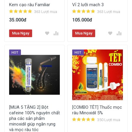
Kem cạo râu Familiar
Vỉ 2 lưỡi mach 3
363 Lượt mua
363 Lượt mua
35.000đ
105.000đ
Mua Ngay
Mua Ngay
HOT
HOT
[MUA 5 TẶNG 2] Bột
[COMBO TÊT] Thuốc mọc
cafeine 100% nguyên chất
râu Minoxidil 5%
pha các sản phẩm
350 Lượt mua
minoxidil giúp ngăn rụng
và mọc râu tóc