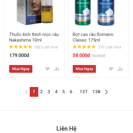
Thuốc kích thích mọc râu
Bọt cạo râu Romano
Nakashima 10ml
Classic 175ml
282 Lượt mua
273 Lượt mua
179.000đ
58.000đ
70.000đ
Mua Ngay
Mua Ngay
(current)
1
2
3
4
5
6
137
138
...
Liên Hệ