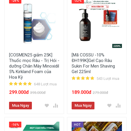
-24%
-32%
[COSMEN25 giảm 25K]
[Mã COSSU -10%
Thuốc mọc Râu - Trị Hói -
ĐH199K]Gel Cạo Râu
dưỡng Chân Mày Minoxidil
Sukin For Men Shaving
5% Kirkland Foam của
Gel 225ml
Hoa Kỳ
543 Lượt mua
648 Lượt mua
299.000đ
189.000đ
395.000đ
279.000đ
Mua Ngay
Mua Ngay
-16%
HOT