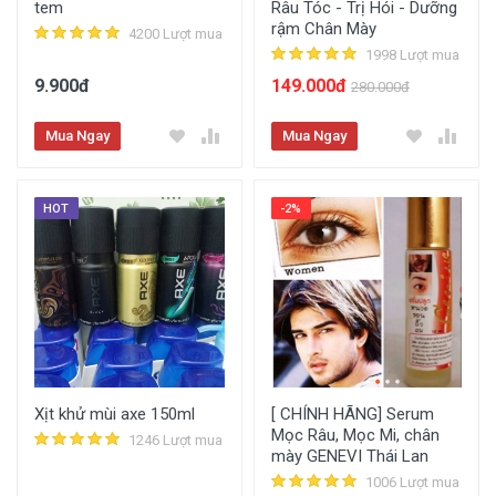
tem
Râu Tóc - Trị Hói - Dưỡng
rậm Chân Mày
4200 Lượt mua
1998 Lượt mua
9.900đ
149.000đ
280.000đ
Mua Ngay
Mua Ngay
HOT
-2%
Xịt khử mùi axe 150ml
[ CHÍNH HÃNG] Serum
Mọc Râu, Mọc Mi, chân
1246 Lượt mua
mày GENEVI Thái Lan
1006 Lượt mua