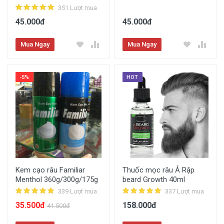
351 Lượt mua
45.000đ
45.000đ
Mua Ngay
Mua Ngay
-5%
HOT
Kem cạo râu Familiar
Thuốc mọc râu Ả Rập
Menthol 360g/300g/175g
beard Growth 40ml
339 Lượt mua
337 Lượt mua
35.500đ
158.000đ
41.500đ