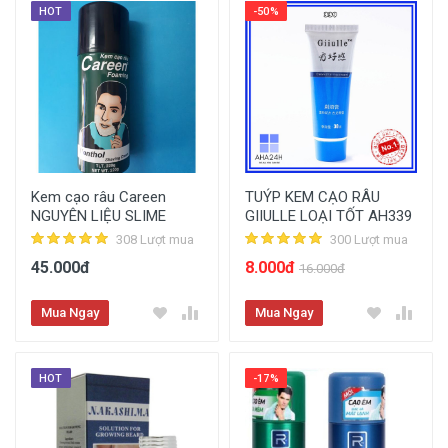
HOT
-50%
Kem cạo râu Careen
TUÝP KEM CẠO RÂU
NGUYÊN LIỆU SLIME
GIIULLE LOẠI TỐT AH339
308 Lượt mua
300 Lượt mua
45.000đ
8.000đ
16.000đ
Mua Ngay
Mua Ngay
HOT
-17%