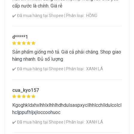
cấp nước là chính. Giá rẻ
✔️ Đã mua hàng tại Shopee | Phân loại : HỒNG
d*****1
Sản phẩm giống mô tả. Giá cả phải chăng. Shop giao
hàng nhanh. Đủ số lượng
✔️ Đã mua hàng tại Shopee | Phân loại : XANH LÁ
cua_kyo157
Kgoghkldxhxlhhlxlhhlhdhdulsaspxycllhhlcchlldulcolcl
hcljppufhljxjloccoohuoc
✔️ Đã mua hàng tại Shopee | Phân loại : XANH LÁ