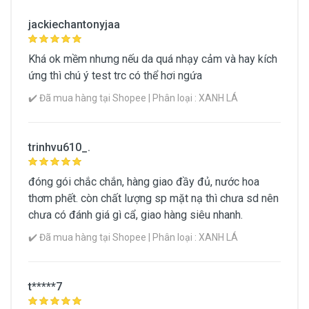
jackiechantonyjaa
Khá ok mềm nhưng nếu da quá nhạy cảm và hay kích
ứng thì chú ý test trc có thể hơi ngứa
✔️ Đã mua hàng tại Shopee | Phân loại : XANH LÁ
trinhvu610_.
đóng gói chắc chắn, hàng giao đầy đủ, nước hoa
thơm phết. còn chất lượng sp mặt nạ thì chưa sd nên
chưa có đánh giá gì cẩ, giao hàng siêu nhanh.
✔️ Đã mua hàng tại Shopee | Phân loại : XANH LÁ
t*****7