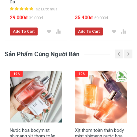
Da
62 Lượt mua
29.000đ
35.400đ
39.000đ
59.000đ
Mặt Nạ Giấy Dưỡng Trắng Da Mụn Cấp
Ẩm Thải Độc Ha Images - Mn02
Add To Cart
Add To Cart
2.000đ
2.690đ
Sản Phẩm Cùng Người Bán
Mua Ngay
-19%
-19%
Nước hoa bodymist
Xịt thơm toàn thân body
shimang xịt thơm toàn
mist shimang nước hoa