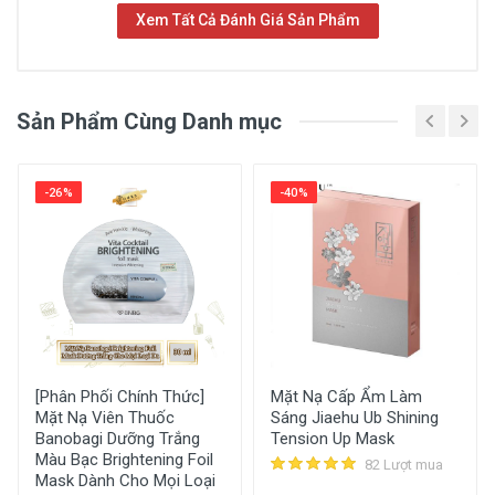
Xem Tất Cả Đánh Giá Sản Phẩm
Sản Phẩm Cùng Danh mục
-26%
-40%
Xem Chi Tiết Mô Tả Sản Phẩm
[Phân Phối Chính Thức]
Mặt Nạ Cấp Ẩm Làm
Mặt Nạ Viên Thuốc
Sáng Jiaehu Ub Shining
Banobagi Dưỡng Trắng
Tension Up Mask
Màu Bạc Brightening Foil
82 Lượt mua
Mask Dành Cho Mọi Loại