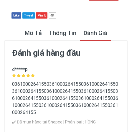
Like
Tweet
Pin It
4K
Mô Tả
Thông Tin
Đánh Giá
Đánh giá hàng đầu
Thông Tin Chung
d*****p
Thương hiệu
0361000264155036100026415503610002641550
No Brand
3610002641550361000264155036100026415503
6100026415503610002641550361000264155036
Dạng sản phẩm
1000264155036100026415503610002641550361
Dạng giấy
000264155
Dành cho loại da
✔️ Đã mua hàng tại Shopee | Phân loại : HỒNG
Mọi loại da