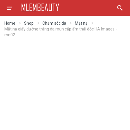
Home
Shop
Chăm sóc da
Mặt nạ
Mặt nạ giấy dưỡng trắng da mụn cấp ẩm thải độc HA Images -
mn02