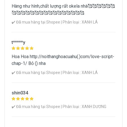
Hàng như hình,chất lượng rất okela nhà🥰🥰🥰🥰🥰🥰
🥰🥰🥰🥰🥰🥰🥰🥰🥰🥰🥰🥰🥰🥰🥰🥰
✔️ Đã mua hàng tại Shopee | Phân loại : XANH LÁ
t*****y
Hoa Hoa http://noithanghoacuahu(.)com/love-script-
chap-1/ Bỏ () nha
✔️ Đã mua hàng tại Shopee | Phân loại : XANH LÁ
shin034
✔️ Đã mua hàng tại Shopee | Phân loại : XANH DƯƠNG