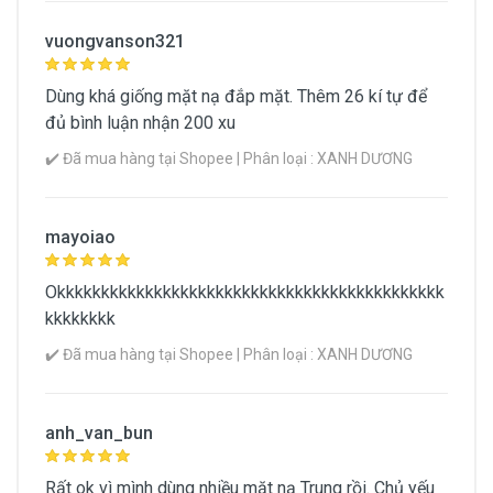
Dung tích (ml)
vuongvanson321
20
Dùng khá giống mặt nạ đắp mặt. Thêm 26 kí tự để
Giới tính
đủ bình luận nhận 200 xu
Unisex
✔️ Đã mua hàng tại Shopee | Phân loại : XANH DƯƠNG
Xuất xứ
Trung Quốc
mayoiao
Khối lượng (g)
Okkkkkkkkkkkkkkkkkkkkkkkkkkkkkkkkkkkkkkkkkkkk
kkkkkkkk
Xem Chi Tiết Thông Tin Sản Phẩm
✔️ Đã mua hàng tại Shopee | Phân loại : XANH DƯƠNG
anh_van_bun
Rất ok vì mình dùng nhiều mặt nạ Trung rồi. Chủ yếu