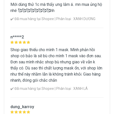
Mới dùng thử 1c mà thấy ưng lắm á.. mn mua ủng hộ
nhé 🥰🥰🥰🥰🥰🥰🥰🥰hh
✔️ Đã mua hàng tại Shopee | Phân loại : XANH DƯƠNG
n*****2
Shop giao thiếu cho mình 1 mask. Mình phản hồi
shop có bảo là sẽ bù cho mình 1 mask vào đơn sau.
Đơn sau mình nhắc shop bù nhưng giao về vẫn k
thấy có. Dù sao thì chất lượng mask ổn, với shop lớn
như thế này nhầm lẫn là không tránh khỏi. Giao hàng
nhanh, đóng gói chắc chắn
✔️ Đã mua hàng tại Shopee | Phân loại : XANH LÁ
dung_karroy