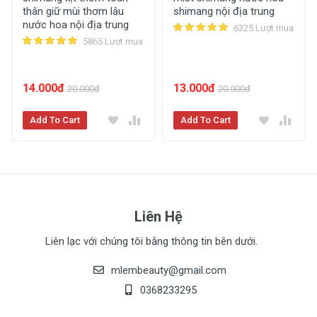
thân giữ mùi thơm lâu
shimang nội địa trung
nước hoa nội địa trung
Mặt Nạ Giấy Dưỡng Trắng Da Mụn Cấp Ẩm
6325 Lượt mua
5865 Lượt mua
Thải Độc Ha Images - Mn02
43740 lượt
xem
129499 lượt mua
3192 đánh giá
14.000đ
13.000đ
20.000đ
20.000đ
Add To Cart
Add To Cart
Mua Ngay
Liên Hệ
Liên lạc với chúng tôi bằng thông tin bên dưới.
mlembeauty@gmail.com
0368233295