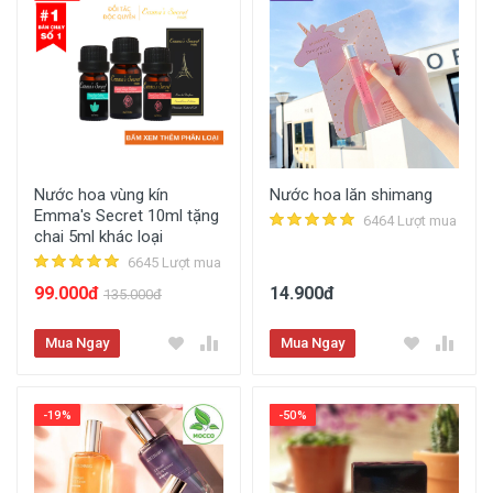
Nước hoa vùng kín
Nước hoa lăn shimang
Emma's Secret 10ml tặng
6464 Lượt mua
chai 5ml khác loại
6645 Lượt mua
99.000đ
14.900đ
135.000đ
Mua Ngay
Mua Ngay
-19%
-50%