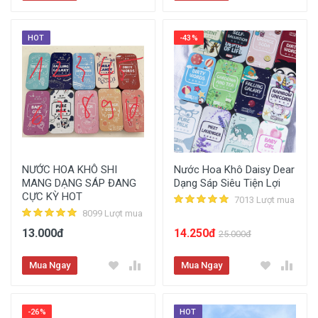
HOT
-43%
NƯỚC HOA KHÔ SHI
Nước Hoa Khô Daisy Dear
MANG DẠNG SÁP ĐANG
Dạng Sáp Siêu Tiện Lợi
CỰC KỲ HOT
7013 Lượt mua
8099 Lượt mua
13.000đ
14.250đ
25.000đ
Mua Ngay
Mua Ngay
-26%
HOT