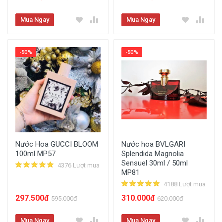
Mua Ngay
Mua Ngay
-50%
-50%
Nước Hoa GUCCI BLOOM
Nước hoa BVLGARI
100ml MP57
Splendida Magnolia
Sensuel 30ml / 50ml
4376 Lượt mua
MP81
4188 Lượt mua
297.500đ
310.000đ
595.000đ
620.000đ
Mua Ngay
Mua Ngay