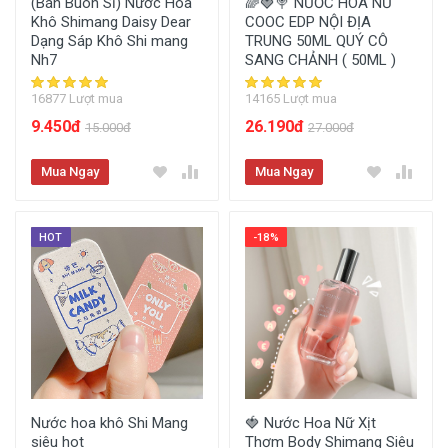
(Bán Buôn Sỉ) Nước Hoa
🌈🍓🍭 NƯỚC HOA NỮ
Khô Shimang Daisy Dear
COOC EDP NỘI ĐỊA
Dạng Sáp Khô Shi mang
TRUNG 50ML QUÝ CÔ
Nh7
SANG CHẢNH ( 50ML )
16877 Lượt mua
14165 Lượt mua
9.450đ
26.190đ
15.000đ
27.000đ
Mua Ngay
Mua Ngay
HOT
-18%
Nước hoa khô Shi Mang
🍓 Nước Hoa Nữ Xịt
siêu hot
Thơm Body Shimang Siêu