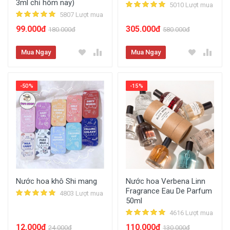
3ml chỉ hôm nay)
5010 Lượt mua
5807 Lượt mua
99.000đ
305.000đ
180.000đ
580.000đ
Mua Ngay
Mua Ngay
-50%
-15%
Nước hoa khô Shi mang
Nước hoa Verbena Linn
Fragrance Eau De Parfum
4803 Lượt mua
50ml
4616 Lượt mua
12.000đ
110.000đ
24.000đ
130.000đ