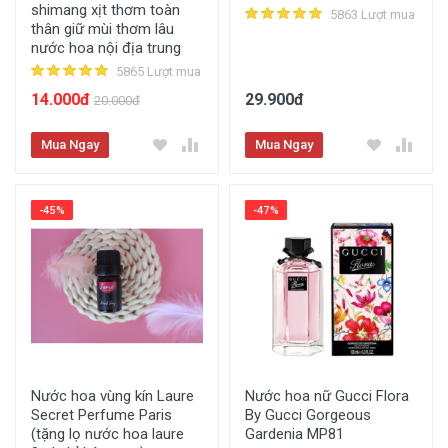
shimang xịt thơm toàn
5863 Lượt mua
thân giữ mùi thơm lâu
nước hoa nội địa trung
5865 Lượt mua
14.000đ
29.900đ
20.000đ
Mua Ngay
Mua Ngay
-45%
-47%
Nước hoa vùng kín Laure
Nước hoa nữ Gucci Flora
Secret Perfume Paris
By Gucci Gorgeous
(tặng lọ nước hoa laure
Gardenia MP81