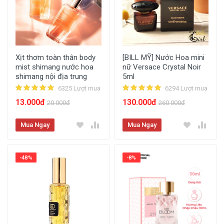
Xịt thơm toàn thân body
[BILL MỸ] Nước Hoa mini
mist shimang nước hoa
nữ Versace Crystal Noir
shimang nội địa trung
5ml
6325 Lượt mua
6294 Lượt mua
13.000đ
130.000đ
20.000đ
260.000đ
Mua Ngay
Mua Ngay
-48%
-8%