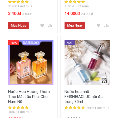
11486 Lượt mua
10914 Lượt mua
3.400đ
14.000đ
3.600đ
24.000đ
Mua Ngay
Mua Ngay
-50%
HOT
Nước Hoa Hương Thơm
Nước hoa nhũ
Tươi Mát Lâu Phai Cho
FEISHIBAOLUO nội địa
Nam Nữ
trung 30ml
9885 Lượt mua
10878 Lượt mua