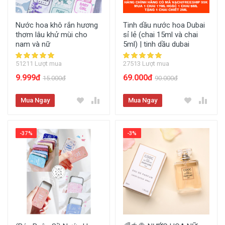
Nước hoa khô rắn hương
Tinh dầu nước hoa Dubai
thơm lâu khử mùi cho
sỉ lẻ (chai 15ml và chai
nam và nữ
5ml) | tinh dầu dubai
51211 Lượt mua
27513 Lượt mua
9.999đ
69.000đ
15.000đ
90.000đ
Mua Ngay
Mua Ngay
-37%
-3%