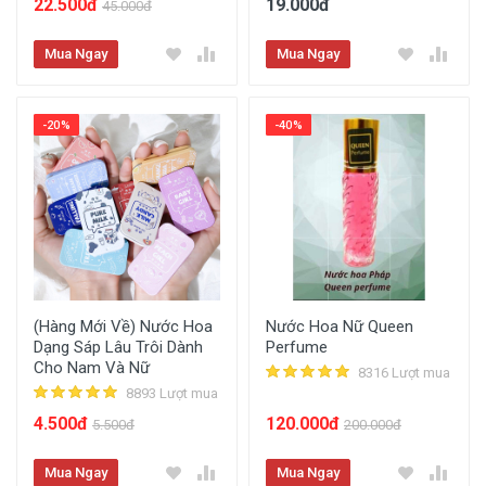
22.500đ
19.000đ
45.000đ
Mua Ngay
Mua Ngay
-20%
-40%
(Hàng Mới Về) Nước Hoa
Nước Hoa Nữ Queen
Dạng Sáp Lâu Trôi Dành
Perfume
Cho Nam Và Nữ
8316 Lượt mua
8893 Lượt mua
4.500đ
120.000đ
5.500đ
200.000đ
Mua Ngay
Mua Ngay