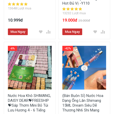
Hot Đủ Vị -Y110
13648 Lượt mua
13232 Lượt mua
10.999đ
19.000đ
25.000đ
Mua Ngay
Mua Ngay
-6%
-42%
Nước Hoa Khô SHIMANG,
(Bán Buôn Sỉ) Nước Hoa
DAISY DEAR💝FREESHIP
Dạng Ống Lăn Shimang
💝Sáp Thơm Mini Bỏ Túi
15ML Dream Siêu Dễ
Lưu Hương 4 - 6 Tiếng
Thương Nh6 Shi Mang