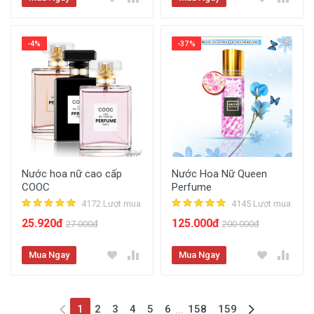
-4%
-37%
Nước hoa nữ cao cấp
Nước Hoa Nữ Queen
COOC
Perfume
4172 Lượt mua
4145 Lượt mua
25.920đ
125.000đ
27.000đ
200.000đ
Mua Ngay
Mua Ngay
(current)
1
2
3
4
5
6
158
159
...