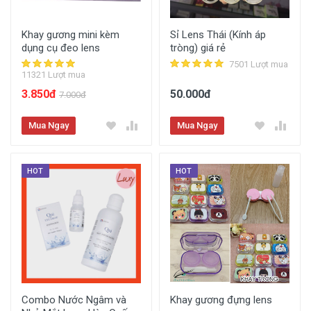
Khay gương mini kèm
Sỉ Lens Thái (Kính áp
dụng cụ đeo lens
tròng) giá rẻ
7501 Lượt mua
11321 Lượt mua
3.850đ
50.000đ
7.000đ
Mua Ngay
Mua Ngay
HOT
HOT
Combo Nước Ngâm và
Khay gương đựng lens