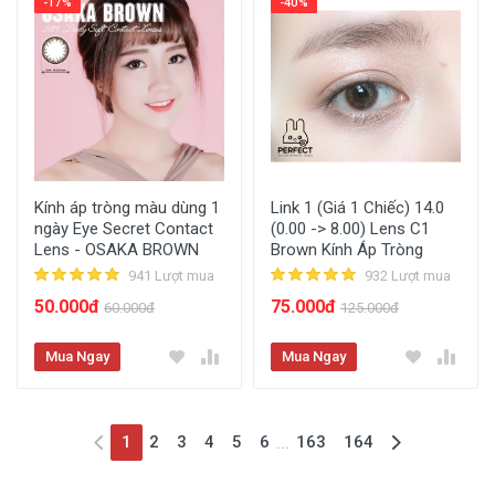
-17%
-40%
Kính áp tròng màu dùng 1
Link 1 (Giá 1 Chiếc) 14.0
ngày Eye Secret Contact
(0.00 -> 8.00) Lens C1
Lens - OSAKA BROWN
Brown Kính Áp Tròng
941 Lượt mua
932 Lượt mua
50.000đ
75.000đ
60.000đ
125.000đ
Mua Ngay
Mua Ngay
(current)
1
2
3
4
5
6
163
164
...