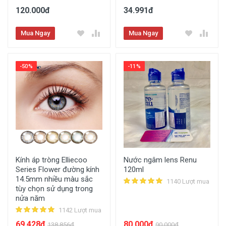
120.000đ
34.991đ
Mua Ngay
Mua Ngay
-50%
-11%
Kính áp tròng Elliecoo
Nước ngâm lens Renu
Series Flower đường kính
120ml
14.5mm nhiều màu sắc
1140 Lượt mua
tùy chọn sử dụng trong
nửa năm
1142 Lượt mua
69.428đ
80.000đ
138.856đ
90.000đ