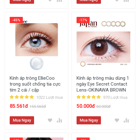
-45%
-17%
Kính áp tròng EllieCoo
Kính áp tròng màu dùng 1
trong suốt chống tia cực
ngày Eye Secret Contact
tím 2 cái / cặp
Lens-OKINAWA BROWN
1022 Lượt mua
970 Lượt mua
85.561đ
50.000đ
155.565đ
60.000đ
Mua Ngay
Mua Ngay