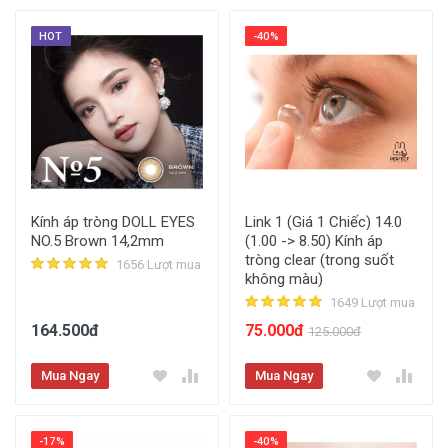
HOT
-40%
Kính áp tròng DOLL EYES
Link 1 (Giá 1 Chiếc) 14.0
NO.5 Brown 14,2mm
(1.00 -> 8.50) Kính áp
tròng clear (trong suốt
1656 Lượt mua
không màu)
1649 Lượt mua
164.500đ
75.000đ
125.000đ
Mua Ngay
Mua Ngay
-17%
-40%