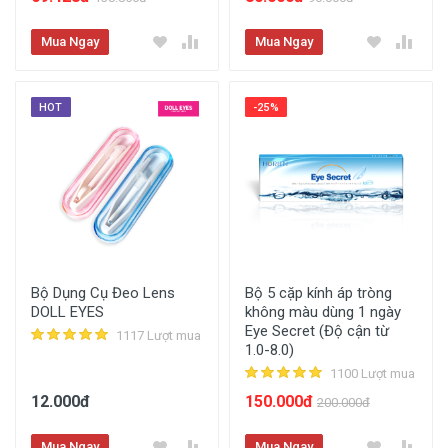
Mua Ngay
Mua Ngay
HOT
-25%
Bộ Dụng Cụ Đeo Lens
Bộ 5 cặp kính áp tròng
DOLL EYES
không màu dùng 1 ngày
Eye Secret (Độ cận từ
1117 Lượt mua
1.0-8.0)
1100 Lượt mua
12.000đ
150.000đ
200.000đ
Mua Ngay
Mua Ngay