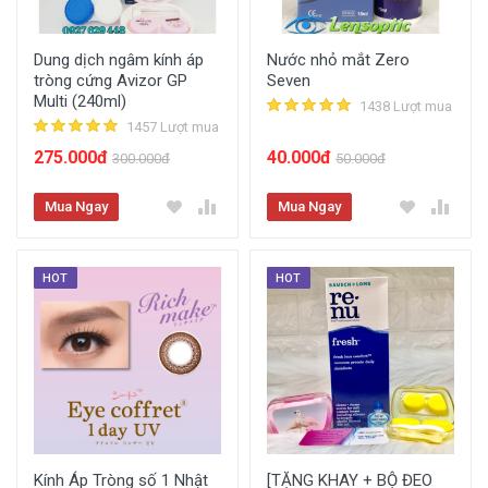
Dung dịch ngâm kính áp
Nước nhỏ mắt Zero
tròng cứng Avizor GP
Seven
Multi (240ml)
1438 Lượt mua
1457 Lượt mua
275.000đ
40.000đ
300.000đ
50.000đ
Mua Ngay
Mua Ngay
HOT
HOT
Kính Áp Tròng số 1 Nhật
[TẶNG KHAY + BỘ ĐEO