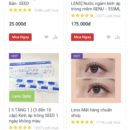
Bản- SEED
LENS] Nước ngâm kính áp
tròng mềm RENU - 355ML
1348 Lượt mua
1227 Lượt mua
25.000đ
175.000đ
Mua Ngay
Mua Ngay
HOT
HOT
[ 5 TẶNG 1 ] (3 đến 10
Lens Mắt hàng chuẩn
cặp) Kính áp tròng SEED 1
shop
ngày không màu
1174 Lượt mua
1207 Lượt mua