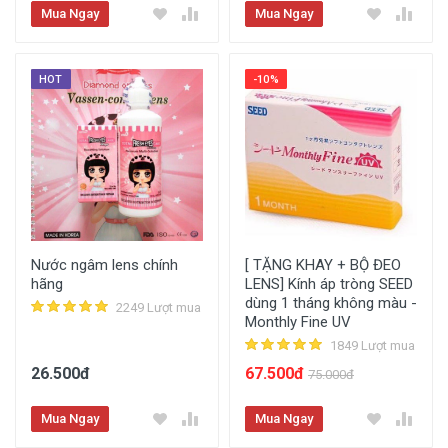
Mua Ngay
Mua Ngay
HOT
-10%
Nước ngâm lens chính
[ TẶNG KHAY + BỘ ĐEO
hãng
LENS] Kính áp tròng SEED
dùng 1 tháng không màu -
2249 Lượt mua
Monthly Fine UV
1849 Lượt mua
26.500đ
67.500đ
75.000đ
Mua Ngay
Mua Ngay