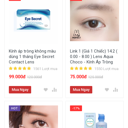
Kính áp tròng không màu
Link 1 (Giá 1 Chiếc) 14.2 (
dùng 1 tháng Eye Secret
0.00 - 8.00 ) Lens Aqua
Contact Lens
Choco - Kính Áp Tròng
1561 Lượt mua
1550 Lượt mua
99.000đ
75.000đ
120.000đ
125.000đ
Mua Ngay
Mua Ngay
HOT
-17%