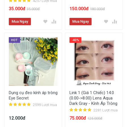
4257 Lượt mua
35.000đ
150.000đ
35.000đ
180.000đ
Mua Ngay
Mua Ngay
HOT
-40%
Dụng cụ đeo kính áp tròng
Link 1 (Giá 1 Chiếc) 14.0
Eye Secret
(0.00->8.00) Lens Aqua
Dark Gray - Kính Áp Tròng
2599 Lượt mua
2281 Lượt mua
12.000đ
75.000đ
125.000đ