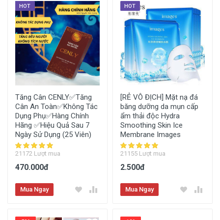
HOT
HOT
Tăng Cân CENLY✅Tăng
[RẺ VÔ ĐỊCH] Mặt nạ đá
Cân An Toàn✅Không Tác
băng dưỡng da mụn cấp
Dụng Phụ✅Hàng Chính
ẩm thải độc Hydra
Hãng ✅Hiệu Quả Sau 7
Smoothing Skin Ice
Ngày Sử Dụng (25 Viên)
Membrane Images
21172 Lượt mua
21155 Lượt mua
470.000đ
2.500đ
Mua Ngay
Mua Ngay