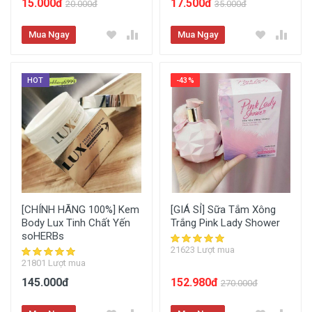
15.000đ
17.500đ
20.000đ
35.000đ
Mua Ngay
Mua Ngay
HOT
-43%
[CHÍNH HÃNG 100%] Kem
[GIÁ SỈ] Sữa Tắm Xông
Body Lux Tinh Chất Yến
Trắng Pink Lady Shower
soHERBs
21623 Lượt mua
21801 Lượt mua
145.000đ
152.980đ
270.000đ