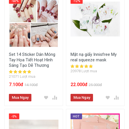
-50%
-12%
Set 14 Sticker Dán Móng
Mặt nạ giấy Innisfree My
Tay Họa Tiết Hoạt Hình
real squeeze mask
Sáng Tạo Dễ Thương
20978 Lượt mua
21071 Lượt mua
7.100đ
22.000đ
14.100đ
25.000đ
Mua Ngay
Mua Ngay
-5%
HOT