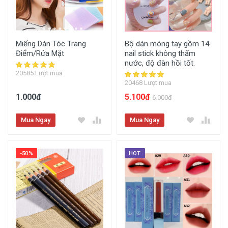
Miếng Dán Tóc Trang
Bộ dán móng tay gồm 14
Điểm/Rửa Mặt
nail stick không thấm
nước, độ đàn hồi tốt.
20585 Lượt mua
20468 Lượt mua
1.000đ
5.100đ
6.000đ
Mua Ngay
Mua Ngay
-50%
HOT