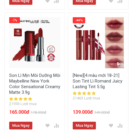
Mua Ngay
Mua Ngay
-7%
-44%
Son Lì Mịn Môi Dưỡng Môi
[New][4 màu mới 18-21]
Maybelline New York
Son Tint Lì Romand Juicy
Color Sensational Creamy
Lasting Tint 5.5g
Matte 3.9g
21463 Lượt mua
21593 Lượt mua
165.000đ
139.000đ
178.000đ
149.000đ
Mua Ngay
Mua Ngay