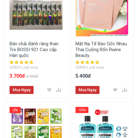
Bàn chải đánh răng than
Mặt Nạ Tế Bào Gốc Nhau
Tre BOSSI 921 Cao cấp
Thai Cuống Rốn Rwine
Hàn quốc
Beauty
20924 Lượt mua
20845 Lượt mua
3.700đ
5.400đ
3.900đ
Mua Ngay
Mua Ngay
-2%
-15%