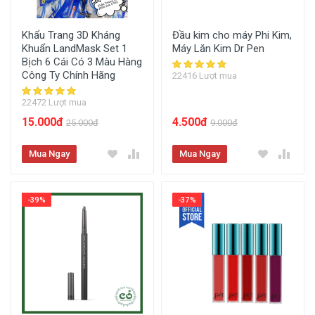
Khẩu Trang 3D Kháng
Đầu kim cho máy Phi Kim,
Khuẩn LandMask Set 1
Máy Lăn Kim Dr Pen
Bịch 6 Cái Có 3 Màu Hàng
Công Ty Chính Hãng
22416 Lượt mua
22472 Lượt mua
15.000đ
4.500đ
25.000đ
9.000đ
Mua Ngay
Mua Ngay
-39%
-37%