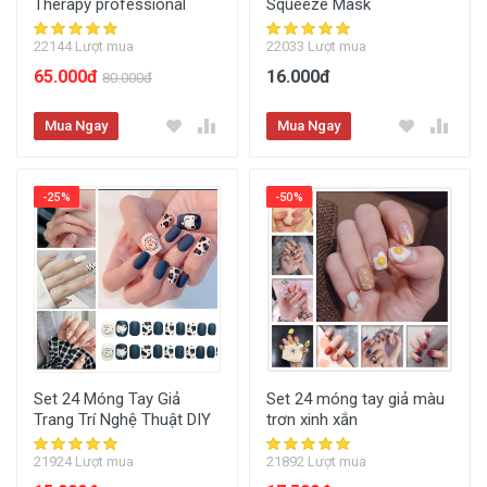
Therapy professional
Squeeze Mask
22144 Lượt mua
22033 Lượt mua
65.000đ
16.000đ
80.000đ
Mua Ngay
Mua Ngay
-25%
-50%
Set 24 Móng Tay Giả
Set 24 móng tay giả màu
Trang Trí Nghệ Thuật DIY
trơn xinh xắn
21924 Lượt mua
21892 Lượt mua