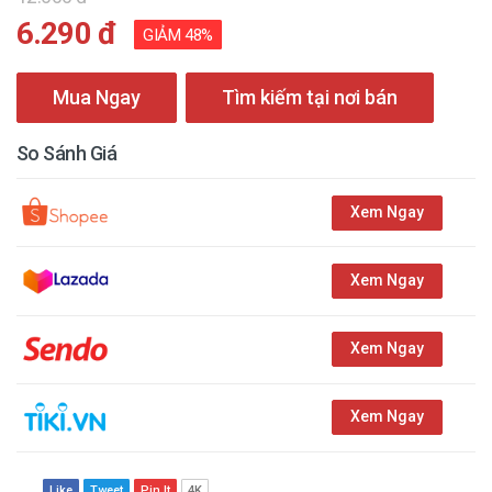
6.290 đ
GIẢM 48%
Mua Ngay
Tìm kiếm tại nơi bán
So Sánh Giá
Xem Ngay
Xem Ngay
Xem Ngay
Xem Ngay
Like
Tweet
Pin It
4K