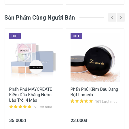
Xem Chi Tiết Mô Tả Sản Phẩm
Sản Phẩm Cùng Người Bán
HOT
HOT
Mặt Nạ Nhau Thai Nhật Bản Rwine
Beauty Stem Cell Placenta Mask
Giảm Giá 48%
6.290đ
Phấn Phủ MAYCREATE
Phấn Phủ Kiềm Dầu Dạng
Kiềm Dầu Kháng Nước
Bột Lameila
12.000đ
Lâu Trôi 4 Màu
161 Lượt mua
6 Lượt mua
5.710đ
35.000đ
23.000đ
Mua Ngay