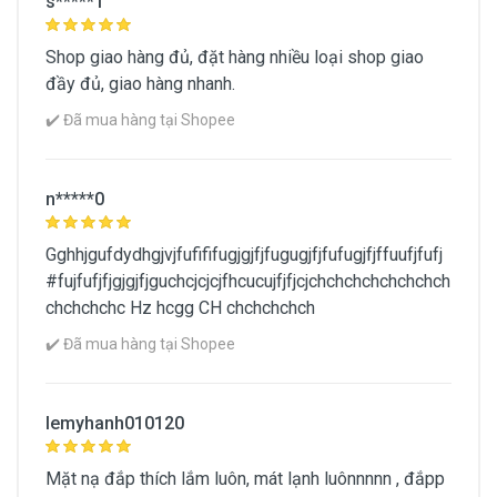
s*****1
Shop giao hàng đủ, đặt hàng nhiều loại shop giao
đầy đủ, giao hàng nhanh.
✔️ Đã mua hàng tại Shopee
n*****0
Gghhjgufdydhgjvjfufififugjgjfjfugugjfjfufugjfjffuufjfufj
#fujfufjfjgjgjfjguchcjcjcjfhcucujfjfjcjchchchchchchchch
chchchchc Hz hcgg CH chchchchch
✔️ Đã mua hàng tại Shopee
lemyhanh010120
Mặt nạ đắp thích lắm luôn, mát lạnh luônnnnn , đắpp