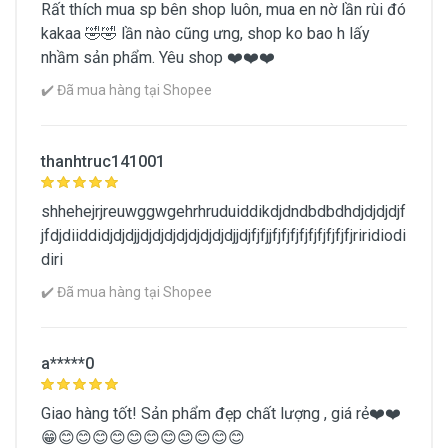
40
Rất thích mua sp bên shop luôn, mua en nờ lần rùi đó
kakaa 🤣🤣 lần nào cũng ưng, shop ko bao h lấy
Giới tính
nhầm sản phẩm. Yêu shop ❤️❤️❤️
Unisex
✔️ Đã mua hàng tại Shopee
Xuất xứ
Nhật Bản
thanhtruc141001
Khối lượng (g)
shhehejrjreuwggwgehrhruduiddikdjdndbdbdhdjdjdjdjf
jfdjdiiddidjdjdjjdjdjdjdjdjdjdjdjjdjfjfjjfjfjfjfjfjfjfjfjfjriridiodi
diri
Xem Chi Tiết Thông Tin Sản Phẩm
✔️ Đã mua hàng tại Shopee
a*****0
Giao hàng tốt! Sản phẩm đẹp chất lượng , giá rẻ❤️❤️
😁😊😊😊😊😊😊😊😊😊😊😊