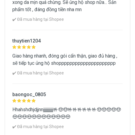
xong da mịn quá chừng. Sẽ ủng hộ shop nữa... Sản
phẩm tốt , đáng đồng tiền nha mn
✔️ Đã mua hàng tại Shopee
thuytien1204
Giao hàng nhanh, đóng gói cẩn thận, giao đủ hàng ,
sẽ tiếp tục ủng hộ shoppppppppppppppppppppp
✔️ Đã mua hàng tại Shopee
baongoc_0805
Hhahshdhjdjjnnjjjjjjjjjjj🤟😍😍🤟🤟🤟🤟🤟🤟😍😍😍😍😍
😍😍😍😍😍😍😍😍😍😍😍😍
✔️ Đã mua hàng tại Shopee