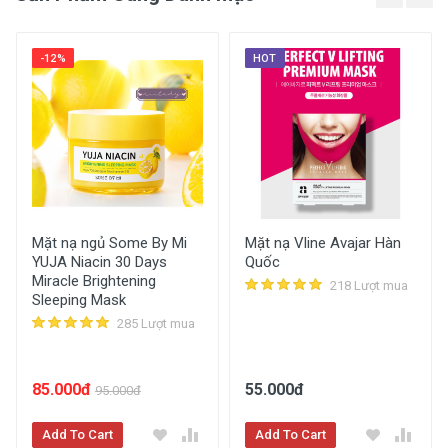
-12%
HOT
Mặt nạ ngủ Some By Mi
Mặt nạ Vline Avajar Hàn
YUJA Niacin 30 Days
Quốc
Miracle Brightening
218 Lượt mua
Sleeping Mask
285 Lượt mua
85.000đ
55.000đ
95.000đ
Add To Cart
Add To Cart