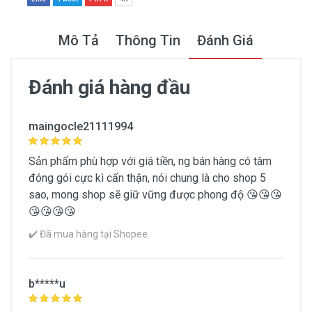
Mô Tả
Thông Tin
Đánh Giá
Đánh giá hàng đầu
Thông Tin Chung
maingocle21111994
Thương hiệu
Sản phẩm phù hợp với giá tiền, ng bán hàng có tâm
No Brand
đóng gói cực kì cẩn thận, nói chung là cho shop 5
sao, mong shop sẽ giữ vững được phong độ 😘😘😘
Dạng sản phẩm
😘😘😘😘
Dạng giấy
✔️ Đã mua hàng tại Shopee
Dành cho loại da
Mọi loại da
b*****u
Dung tích (ml)