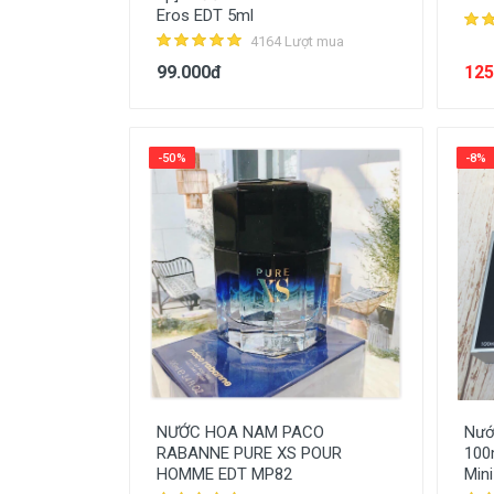
Eros EDT 5ml
4164 Lượt mua
99.000đ
125
-50%
-8%
NƯỚC HOA NAM PACO
Nướ
RABANNE PURE XS POUR
100
HOMME EDT MP82
Mini