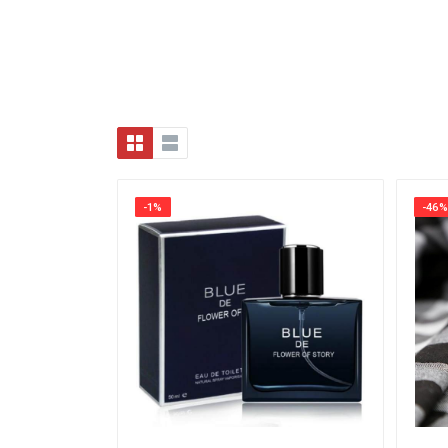
-1%
-46%