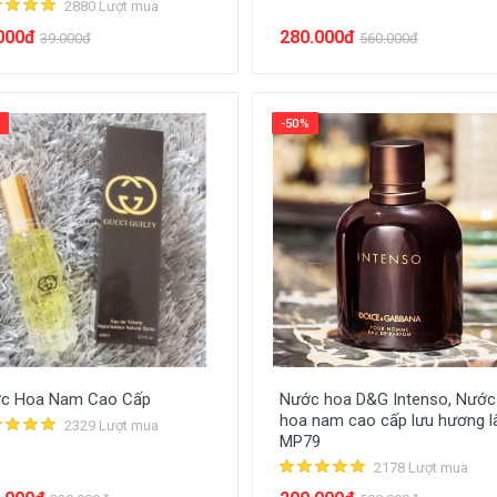
2880 Lượt mua
000đ
280.000đ
39.000đ
560.000đ
-50%
c Hoa Nam Cao Cấp
Nước hoa D&G Intenso, Nước
hoa nam cao cấp lưu hương l
2329 Lượt mua
MP79
2178 Lượt mua