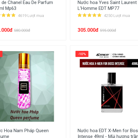
u de Chanel Eau De Parfum
Nước hoa Yves Saint Laurent
ml Mp63
L’Homme EDT MP77
4619 Lượt mua
4250 Lượt mua
.000đ
305.000đ
580.000đ
595.000đ
-10%
c Hoa Nam Pháp Queen
Nước hoa EDT X-Men for Bo
fume
Intense 49ml - Mùi hương trầ