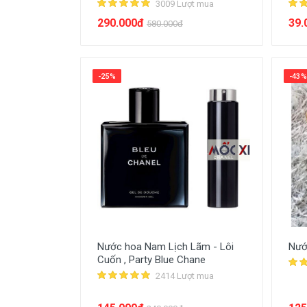
3009 Lượt mua
290.000đ
39.
580.000đ
-25%
-43%
Nước hoa Nam Lịch Lãm - Lôi
Nướ
Cuốn , Party Blue Chane
2414 Lượt mua