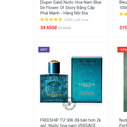
[Super Sale] Nước Hoa Nam Blue
Ble
De Flower Of Story Đẳng Cấp
100
Phái Mạnh - Hàng Nội Địa
5549 Lượt mua
34.650đ
315
35.000đ
HOT
-34%
FREESHIP TỪ 50K đã bán hơn 2k
Nướ
sp] -Nước hoa nam VERSACE
Per