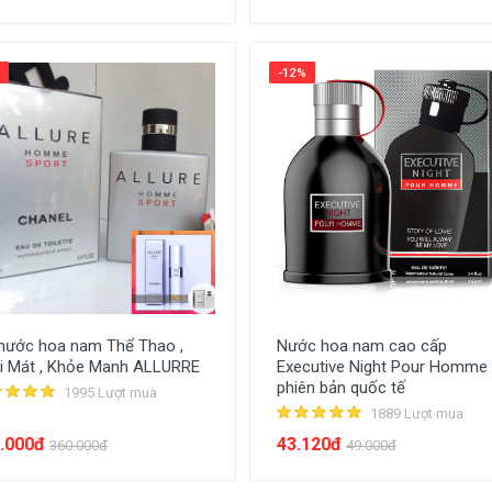
-12%
nước hoa nam Thể Thao ,
Nước hoa nam cao cấp
i Mát , Khỏe Manh ALLURRE
Executive Night Pour Homme
phiên bản quốc tế
1995 Lượt mua
1889 Lượt mua
.000đ
43.120đ
360.000đ
49.000đ