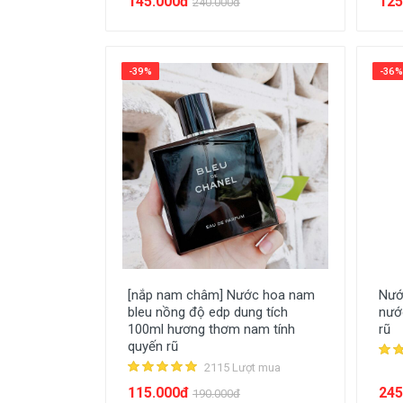
145.000đ
125
240.000đ
-39%
-36%
[nắp nam châm] Nước hoa nam
Nướ
bleu nồng độ edp dung tích
nướ
100ml hương thơm nam tính
rũ
quyến rũ
2115 Lượt mua
115.000đ
245
190.000đ