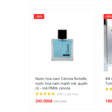
-36%
-50%
Nước hoa nam Cénota Richelle,
## 
nước hoa nam mạnh mẽ, quyến
Tươ
rũ - mã PM06 cénota
2001 Lượt mua
245.000đ
180
380.000đ