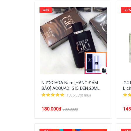
-40%
-25%
NƯỚC HOA Nam [HÀNG ĐẢM
## 
BẢO] ACQUADI GIÒ ĐEN 20ML
Lịc
1836 Lượt mua
180.000đ
145
300.000đ