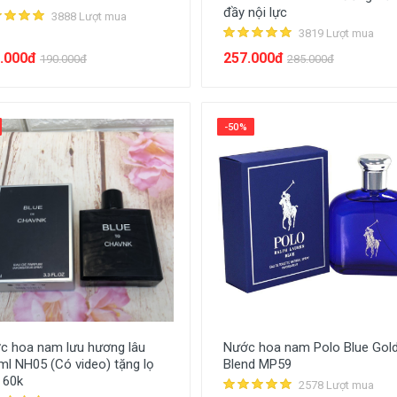
đầy nội lực
3888 Lượt mua
3819 Lượt mua
.000đ
257.000đ
190.000đ
285.000đ
-50%
c hoa nam lưu hương lâu
Nước hoa nam Polo Blue Gol
ml NH05 (Có video) tặng lọ
Blend MP59
 60k
2578 Lượt mua