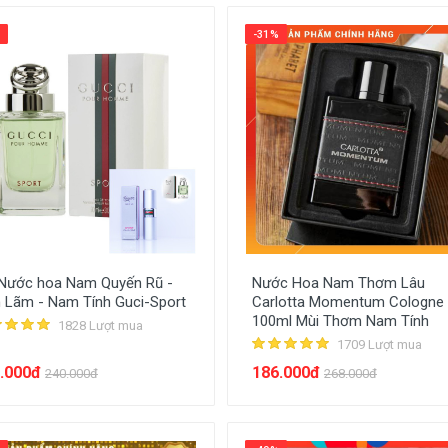
-31%
Nước hoa Nam Quyến Rũ -
Nước Hoa Nam Thơm Lâu
h Lãm - Nam Tính Guci-Sport
Carlotta Momentum Cologne
100ml Mùi Thơm Nam Tính
1828 Lượt mua
1709 Lượt mua
.000đ
186.000đ
240.000đ
268.000đ