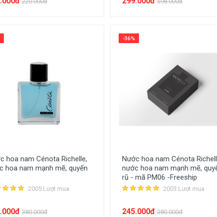
.000đ
299.000đ
220.000đ
598.000đ
-36%
c hoa nam Cénota Richelle,
Nước hoa nam Cénota Richell
c hoa nam mạnh mẽ, quyến
nước hoa nam mạnh mẽ, quy
rũ - mã PM06 -Freeship
2005 Lượt mua
2003 Lượt mua
.000đ
245.000đ
380.000đ
380.000đ