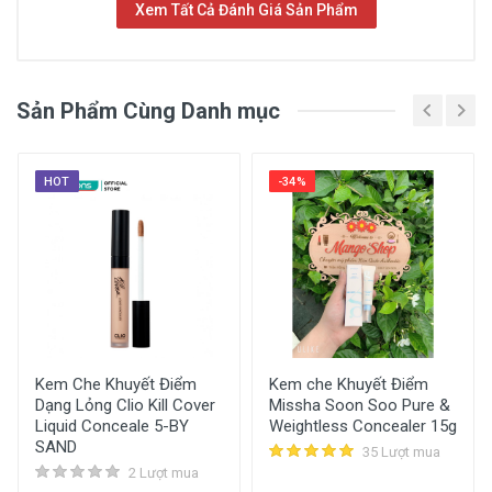
Xem Tất Cả Đánh Giá Sản Phẩm
Xem Chi Tiết Mô Tả Sản Phẩm
Sản Phẩm Cùng Danh mục
HOT
-34%
Kem Nền 2 Đầu Che Khuyết Điểm Bc
Stick Wod
40.000đ
Kem Che Khuyết Điểm
Kem che Khuyết Điểm
Mua Ngay
Dạng Lỏng Clio Kill Cover
Missha Soon Soo Pure &
Liquid Conceale 5-BY
Weightless Concealer 15g
SAND
35 Lượt mua
2 Lượt mua