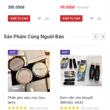
385.000đ
99.000đ
150.000đ
Add To Cart
Add To Cart
Sản Phẩm Cùng Người Bán
Kem Nền 2 Đầu Che Khuyết Điểm Bc Stick
Wod
105 lượt xem
57 lượt mua
16 đánh giá
HOT
HOT
Mua Ngay
Phấn phủ siêu mịn Geo
Kem nền che khuyết
lamy
điểm(bc stick)
286 Lượt mua
92 Lượt mua