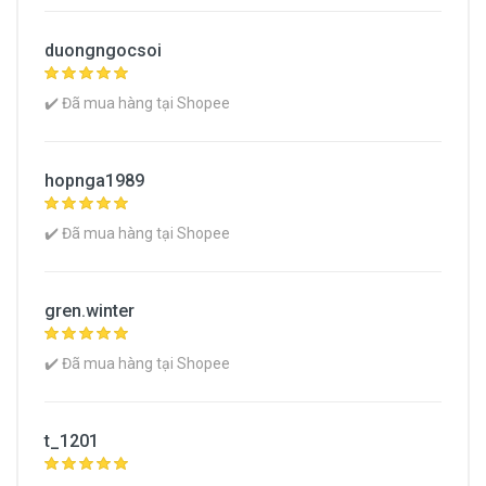
Kích cỡ tiêu chuẩn
duongngocsoi
Hoàn thiện
Che khuyết điểm (Concealer)
✔️ Đã mua hàng tại Shopee
Mức độ che phủ
Che phủ cao
hopnga1989
Xuất xứ
✔️ Đã mua hàng tại Shopee
Xem Chi Tiết Thông Tin Sản Phẩm
gren.winter
✔️ Đã mua hàng tại Shopee
t_1201