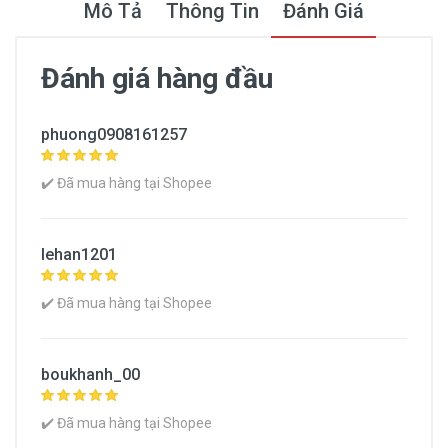
Mô Tả
Thông Tin
Đánh Giá
Đánh giá hàng đầu
Thông Tin Chung
phuong0908161257
Thương hiệu
✔️ Đã mua hàng tại Shopee
No Brand
Dạng sản phẩm
lehan1201
Dạng khối
✔️ Đã mua hàng tại Shopee
Dành cho loại da
Mọi loại da
boukhanh_00
Mức SPF chống nắng
SPF 45
✔️ Đã mua hàng tại Shopee
Kích cỡ