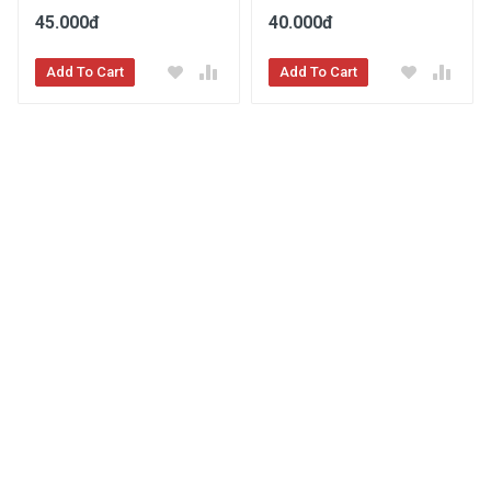
45.000đ
40.000đ
Add To Cart
Add To Cart
Kem Nền 2 Đầu Che Khuyết Điểm Bc
Stick Wod
Shopee
MUA
NGAY
Mua Ngay