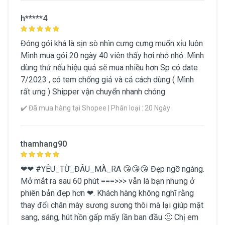
DHC
h*****4
Đóng gói khá là sịn sò nhìn cưng cưng muốn xỉu luôn
Xem Chi Tiết Thông Tin Sản Phẩm
Mình mua gói 20 ngày 40 viên thấy hơi nhỏ nhỏ. Mình
dùng thử nếu hiệu quả sẽ mua nhiều hơn Sp có date
7/2023 , có tem chống giả và cả cách dùng ( Mình
rất ưng ) Shipper vận chuyển nhanh chóng
✔️ Đã mua hàng tại Shopee | Phân loại : 20 Ngày
thamhang90
❤❤ #YÊU_TỪ_ĐÂU_MÀ_RA 😘😘😘 Đẹp ngỡ ngàng.
Mở mắt ra sau 60 phút ===>>> vẫn là bạn nhưng ở
phiên bản đẹp hơn ❤. Khách hàng không nghĩ rằng
thay đổi chân mày sương sương thôi mà lại giúp mặt
sang, sáng, hút hồn gấp mấy lần ban đầu 🙂 Chị em