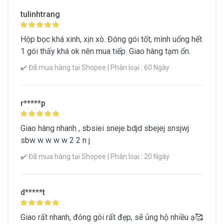
tulinhtrang
Hộp bọc khá xinh, xịn xò. Đóng gói tốt, mình uống hết
1 gói thấy khá ok nên mua tiếp. Giao hàng tạm ổn.
✔️ Đã mua hàng tại Shopee | Phân loại : 60 Ngày
r*****p
Giao hàng nhanh , sbsiei sneje bdjd sbejej snsjwj
sbw w w w w 2 2 n j
✔️ Đã mua hàng tại Shopee | Phân loại : 20 Ngày
d*****t
Giao rất nhanh, đóng gói rất đẹp, sẽ ủng hộ nhiều ạ🥰