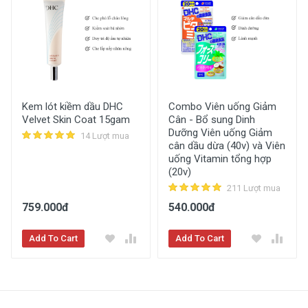
Kem lót kiềm dầu DHC
Combo Viên uống Giảm
Velvet Skin Coat 15gam
Cân - Bổ sung Dinh
Dưỡng Viên uống Giảm
14 Lượt mua
cân dầu dừa (40v) và Viên
uống Vitamin tổng hợp
(20v)
211 Lượt mua
759.000đ
540.000đ
Add To Cart
Add To Cart