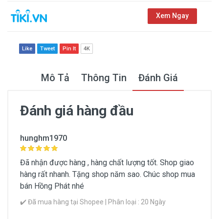
Xem Ngay
Like
Tweet
Pin It
4K
Mô Tả
Thông Tin
Đánh Giá
Đánh giá hàng đầu
Thông Tin Chung
hunghm1970
Khối lượng (g)
Đã nhận được hàng , hàng chất lượng tốt. Shop giao
hàng rất nhanh. Tặng shop năm sao. Chúc shop mua
Xuất xứ
bán Hồng Phát nhé
Nhật Bản
✔️ Đã mua hàng tại Shopee | Phân loại : 20 Ngày
Thương hiệu