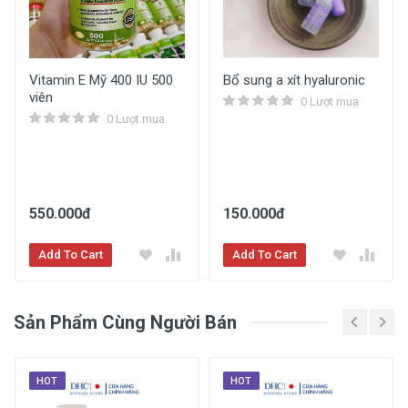
Vitamin E Mỹ 400 IU 500
Bổ sung a xít hyaluronic
viên
0 Lượt mua
0 Lượt mua
550.000đ
150.000đ
Add To Cart
Add To Cart
Sản Phẩm Cùng Người Bán
HOT
HOT