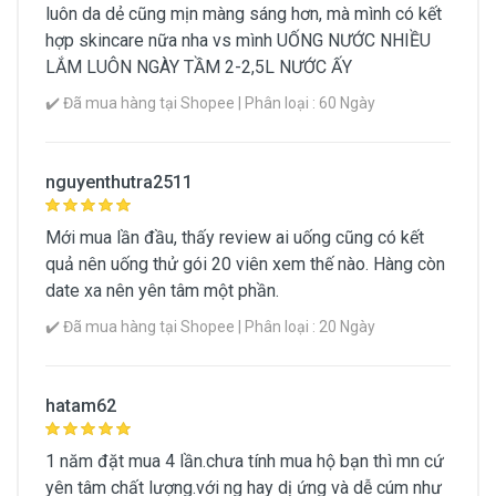
luôn da dẻ cũng mịn màng sáng hơn, mà mình có kết
hợp skincare nữa nha vs mình UỐNG NƯỚC NHIỀU
LẮM LUÔN NGÀY TẦM 2-2,5L NƯỚC ẤY
✔️ Đã mua hàng tại Shopee | Phân loại : 60 Ngày
nguyenthutra2511
Mới mua lần đầu, thấy review ai uống cũng có kết
quả nên uống thử gói 20 viên xem thế nào. Hàng còn
date xa nên yên tâm một phần.
✔️ Đã mua hàng tại Shopee | Phân loại : 20 Ngày
hatam62
1 năm đặt mua 4 lần.chưa tính mua hộ bạn thì mn cứ
yên tâm chất lượng.với ng hay dị ứng và dễ cúm như