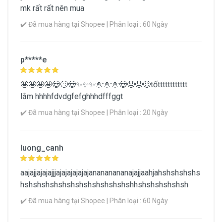
mk rất rất nên mua
✔️ Đã mua hàng tại Shopee | Phân loại : 60 Ngày
p*****e
🤩🤩🤩🤩😍🙄😍✨✨✨🌞🌞🌞😍🤤🤤😡tốtttttttttttt
lắm hhhhfdvdgfefghhhdfffggt
✔️ Đã mua hàng tại Shopee | Phân loại : 20 Ngày
luong_canh
aajajjajajajjjajajajajajajanananananajajjaahjahshshshshs
hshshshshshshshshshshshshshhshshshshshsh
✔️ Đã mua hàng tại Shopee | Phân loại : 60 Ngày