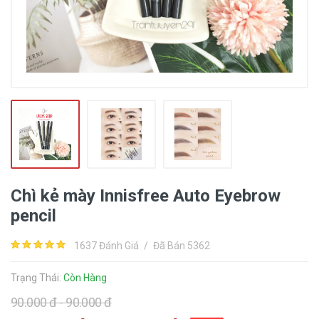
Chì kẻ mày Innisfree Auto Eyebrow
pencil
1637 Đánh Giá
/
Đã Bán 5362
Trạng Thái:
Còn Hàng
90.000 đ - 90.000 đ