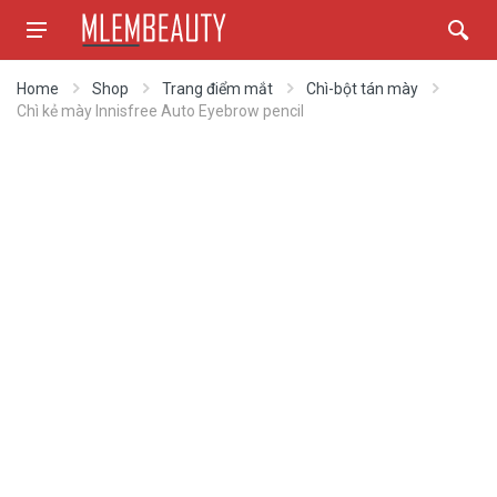
Home
Shop
Trang điểm mắt
Chì-bột tán mày
Chì kẻ mày Innisfree Auto Eyebrow pencil