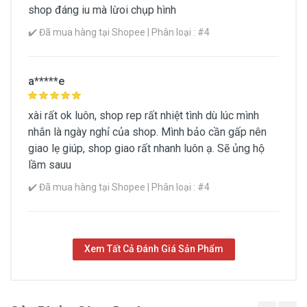
shop đáng iu mà lừoi chụp hình
✔️ Đã mua hàng tại Shopee | Phân loại : #4
a*****e
Chì Kẻ Mày Innisfree Auto Eyebrow
Pencil
Shopee
xài rất ok luôn, shop rep rất nhiệt tình dù lúc mình
MUA
nhắn là ngày nghỉ của shop. Mình bảo cần gấp nên
NGAY
giao lẹ giúp, shop giao rất nhanh luôn ạ. Sẽ ủng hộ
lầm sauu
✔️ Đã mua hàng tại Shopee | Phân loại : #4
Mua Ngay
Xem Tất Cả Đánh Giá Sản Phẩm