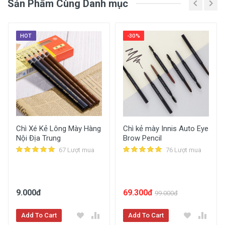
Sản Phẩm Cùng Danh mục
HOT
-30%
So Sánh Giá
Chì Xé Kẻ Lông Mày Hàng
Chì kẻ mày Innis Auto Eye
Nội Địa Trung
Brow Pencil
67 Lượt mua
76 Lượt mua
So Sánh Giá
9.000đ
69.300đ
99.000đ
Add To Cart
Add To Cart