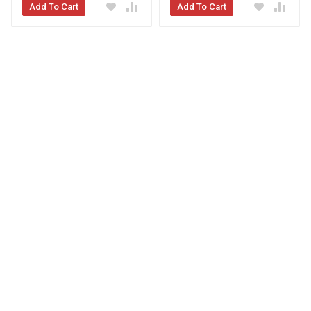
Add To Cart
Add To Cart
Chì Kẻ Mày Innisfree Auto Eyebrow
Pencil
1637 lượt đánh giá
Xem Đánh Giá
Xem Đánh Giá