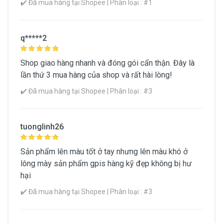
✔️ Đã mua hàng tại Shopee | Phân loại : #1
q*****2
Shop giao hàng nhanh và đóng gói cẩn thận. Đây là
lần thứ 3 mua hàng của shop và rất hài lòng!
Chì Kẻ Mày Innisfree Auto Eyebrow
✔️ Đã mua hàng tại Shopee | Phân loại : #3
Pencil
Giảm Giá Nhiều Nhất
39%
45.000đ
55.000đ
tuonglinh26
90.000đ
90.000đ
Sản phẩm lên màu tốt ở tay nhưng lên màu khó ở
45.000đ
35.000đ
lông mày sản phẩm gpis hàng kỹ đẹp không bị hư
hại
Mua Ngay
✔️ Đã mua hàng tại Shopee | Phân loại : #3