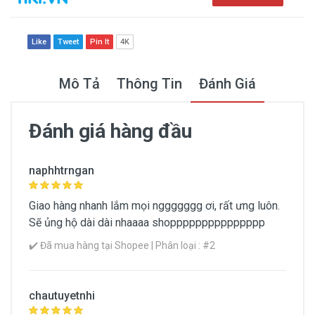
Like
Tweet
Pin It
4K
Mô Tả
Thông Tin
Đánh Giá
Đánh giá hàng đầu
Thông Tin Chung
naphhtrngan
Thương hiệu
Giao hàng nhanh lắm mọi nggggggg ơi, rất ưng luôn.
Innisfree
Sẽ ủng hộ dài dài nhaaaa shoppppppppppppppp
✔️ Đã mua hàng tại Shopee | Phân loại : #2
Dạng sản phẩm
Waterproof (không thấm nước)
chautuyetnhi
Không