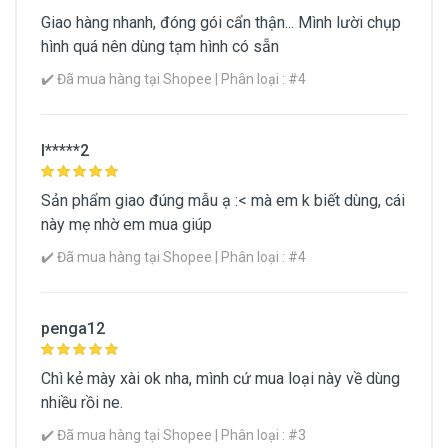
Kích cỡ
Giao hàng nhanh, đóng gói cẩn thận... Mình lười chụp
Kích cỡ tiêu chuẩn
hình quá nên dùng tạm hình có sẵn
✔️ Đã mua hàng tại Shopee | Phân loại : #4
Xuất xứ
Khối lượng (g)
l*****2
Sản phẩm giao đúng mẫu ạ :< mà em k biết dùng, cái
Xem Chi Tiết Thông Tin Sản Phẩm
này mẹ nhờ em mua giúp
✔️ Đã mua hàng tại Shopee | Phân loại : #4
penga12
Chì kẻ mày xài ok nha, mình cứ mua loại này về dùng
nhiều rồi ne.
✔️ Đã mua hàng tại Shopee | Phân loại : #3