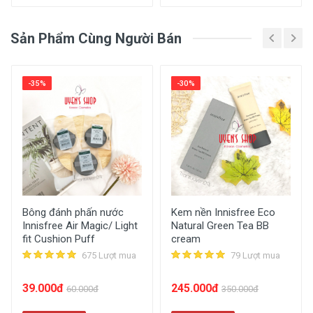
Chì Kẻ Mày Innisfree Auto
Sản Phẩm Cùng Người Bán
Eyebrow Pencil
MLEMBEAUTY
-35%
-30%
Giao hàng toàn quốc
Hỗ trợ miễn phí vận chuyển *
Thanh toán khi nhận hàng
Đổi trả sản phẩm trong vòng 7 ngày
Được kiểm tra hàng **
Bông đánh phấn nước
Kem nền Innisfree Eco
Innisfree Air Magic/ Light
Natural Green Tea BB
Đảm bảo sản phẩm chất lượng
fit Cushion Puff
cream
675 Lượt mua
79 Lượt mua
39.000đ
245.000đ
60.000đ
350.000đ