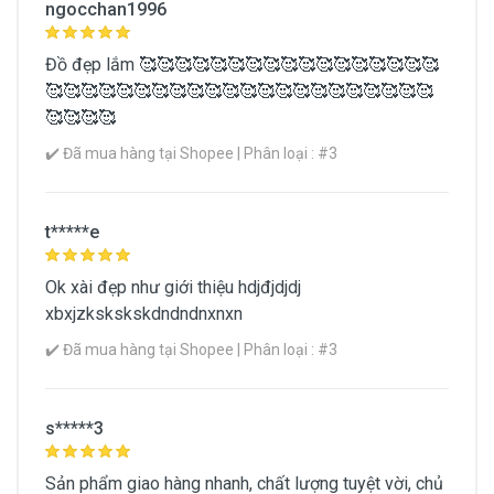
ngocchan1996
Đồ đẹp lắm 🥰🥰🥰🥰🥰🥰🥰🥰🥰🥰🥰🥰🥰🥰🥰🥰🥰
🥰🥰🥰🥰🥰🥰🥰🥰🥰🥰🥰🥰🥰🥰🥰🥰🥰🥰🥰🥰🥰🥰
🥰🥰🥰🥰
✔️ Đã mua hàng tại Shopee | Phân loại : #3
Chì Kẻ Mày Innisfree Auto Eyebrow Pencil
5651 lượt xem
t*****e
5362 lượt mua
1637 đánh
giá
Ok xài đẹp như giới thiệu hdjđjdjdj
xbxjzkskskskdndndnxnxn
✔️ Đã mua hàng tại Shopee | Phân loại : #3
Mua Ngay
s*****3
Sản phẩm giao hàng nhanh, chất lượng tuyệt vời, chủ