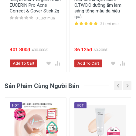
SPF 45
EUCERIN Pro Acne
O.TWO.O dưỡng ẩm làm
Correct & Cover Stick 2g
sáng tông màu da hiệu
Kích cỡ
quả
0 Lượt mua
Kích cỡ tiêu chuẩn
3 Lượt mua
Hoàn thiện
Mịn (Satin)
401.800đ
36.125đ
490.000đ
60.208đ
Mức độ che phủ
Che phủ cao
Add To Cart
Add To Cart
Xuất xứ
Sản Phẩm Cùng Người Bán
Khối lượng (g)
HOT
HOT
Xem Chi Tiết Thông Tin Sản Phẩm