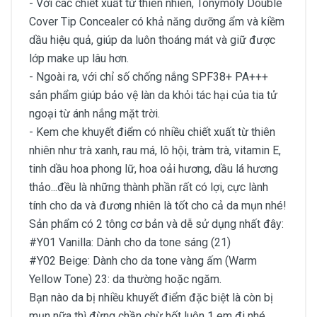
- Với các chiết xuất từ thiên nhiên, Tonymoly Double
Cover Tip Concealer có khả năng dưỡng ẩm và kiềm
dầu hiệu quả, giúp da luôn thoáng mát và giữ được
lớp make up lâu hơn.
- Ngoài ra, với chỉ số chống nắng SPF38+ PA+++
sản phẩm giúp bảo vệ làn da khỏi tác hại của tia tử
ngoại từ ánh nắng mặt trời.
- Kem che khuyết điểm có nhiều chiết xuất từ thiên
nhiên như trà xanh, rau má, lô hội, tràm trà, vitamin E,
tinh dầu hoa phong lữ, hoa oải hương, dầu lá hương
thảo...đều là những thành phần rất có lợi, cực lành
tính cho da và đương nhiên là tốt cho cả da mụn nhé!
Sản phẩm có 2 tông cơ bản và dễ sử dụng nhất đây:
#Y01 Vanilla: Dành cho da tone sáng (21)
#Y02 Beige: Dành cho da tone vàng ấm (Warm
Yellow Tone) 23: da thường hoặc ngăm.
Bạn nào da bị nhiều khuyết điểm đặc biệt là còn bị
mụn nữa thì đừng chần chừ hốt luôn 1 em đi nhé,