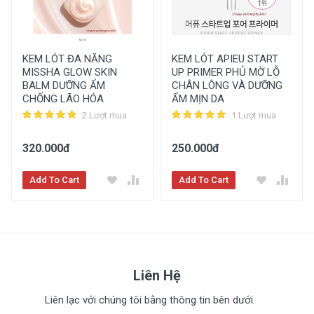
KEM LÓT ĐA NĂNG
KEM LÓT APIEU START
MISSHA GLOW SKIN
UP PRIMER PHỦ MỜ LỖ
BALM DƯỠNG ẨM
CHÂN LÔNG VÀ DƯỠNG
CHỐNG LÃO HÓA
ẨM MỊN DA
2 Lượt mua
1 Lượt mua
320.000đ
250.000đ
Add To Cart
Add To Cart
Liên Hệ
Liên lạc với chúng tôi bằng thông tin bên dưới.