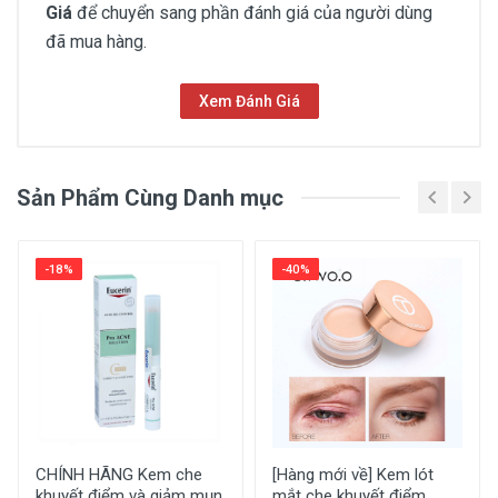
Giá
để chuyển sang phần đánh giá của người dùng
đã mua hàng.
Xem Đánh Giá
Chưa có đánh giá
Sản Phẩm Cùng Danh mục
Thông Tin Chung
Thương hiệu
-18%
-40%
TONYMOLY
Dạng sản phẩm
Dạng kem
Dành cho loại da
Mọi loại da
Mức SPF chống nắng
CHÍNH HÃNG Kem che
[Hàng mới về] Kem lót
khuyết điểm và giảm mụn
mắt che khuyết điểm