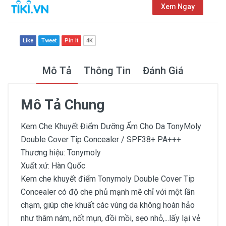
Xem Ngay
Like
Tweet
Pin It
4K
Mô Tả
Thông Tin
Đánh Giá
Mô Tả Chung
Kem Che Khuyết Điểm Dưỡng Ẩm Cho Da TonyMoly
Double Cover Tip Concealer / SPF38+ PA+++
Thương hiệu: Tonymoly
Xuất xứ: Hàn Quốc
Kem che khuyết điểm Tonymoly Double Cover Tip
Concealer có độ che phủ mạnh mẽ chỉ với một lần
chạm, giúp che khuất các vùng da không hoàn hảo
như thâm nám, nốt mụn, đồi mồi, sẹo nhỏ,...lấy lại vẻ