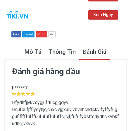
Xem Ngay
Like
Tweet
Pin It
4K
Mô Tả
Thông Tin
Đánh Giá
Đánh giá hàng đầu
Thông Tin Chung
h*****7
Mức SPF chống nắng
Hfydhfjjvkvsygjufđucgjgdỵv
Hcufdufjffjydyhjcjchxcjvjgxuivjvbvnhchdjckvjfyffyfugi
Kích cỡ
gufififffufffuufufuffufuffcjjcjfjfufufydsttsdydhcjkvbkf
Fullsize
udhcjjvkvvk