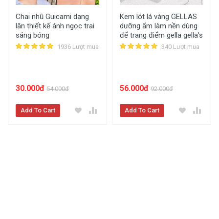
Chai nhũ Guicami dạng
Kem lót lá vàng GELLAS
lăn thiết kế ánh ngọc trai
dưỡng ẩm làm nền dùng
sáng bóng
để trang điểm gella gella's
1936 Lượt mua
340 Lượt mua
30.000đ
56.000đ
54.000đ
92.000đ
Add To Cart
Add To Cart
Xem Chi Tiết Mô Tả Sản Phẩm