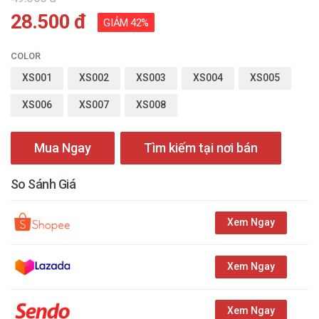
28.500 đ
GIẢM 42%
COLOR
XS001
XS002
XS003
XS004
XS005
XS006
XS007
XS008
Mua Ngay
Tìm kiếm tại nơi bán
So Sánh Giá
Xem Ngay
Xem Ngay
Xem Ngay