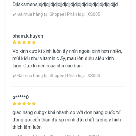
Djisksmsnsjsjdjdjjdjdjdjjdjdjjdjdjdjdjdjdjdjdjdjdjdjdjjd
✔️ Đã mua hàng tại Shopee | Phân loại : XS005
pham.k.huyen
Vỏ xinh cực kì xinh luôn ấy nhìn ngoài xinh hơn nhiền,
mùi kiểu như vitamin c ấy, màu lên siêu siêu xinh
luôn. Cực kì nên mua nha các bạn
✔️ Đã mua hàng tại Shopee | Phân loại : XS003
b*****0
giao hàng cubgx khá nhanh so với đơn hàng quốc tế
đóng gói cẩn thận đủ sp mình đặt chất lương y hình
thích lắm luôn