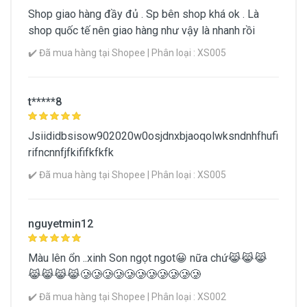
Shop giao hàng đầy đủ . Sp bên shop khá ok . Là
shop quốc tế nên giao hàng như vậy là nhanh rồi
✔️ Đã mua hàng tại Shopee | Phân loại : XS005
t*****8
Jsiididbsisow902020w0osjdnxbjaoqolwksndnhfhufi
rifncnnfjfkififkfkfk
✔️ Đã mua hàng tại Shopee | Phân loại : XS005
nguyetmin12
Màu lên ổn ..xinh Son ngọt ngot😀 nữa chứ😹😹😹
😹😹😹😹🥲🥲🥲🥲🥲🥲🥲🥲🥲🥲🥲
✔️ Đã mua hàng tại Shopee | Phân loại : XS002