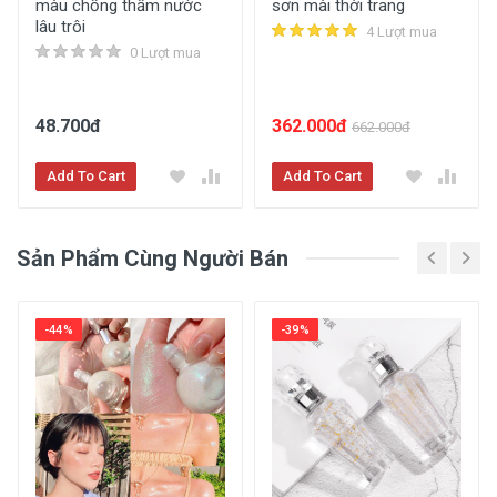
màu chống thấm nước
sơn mài thời trang
lâu trôi
4 Lượt mua
0 Lượt mua
48.700đ
362.000đ
662.000đ
Add To Cart
Add To Cart
Sản Phẩm Cùng Người Bán
-44%
-39%