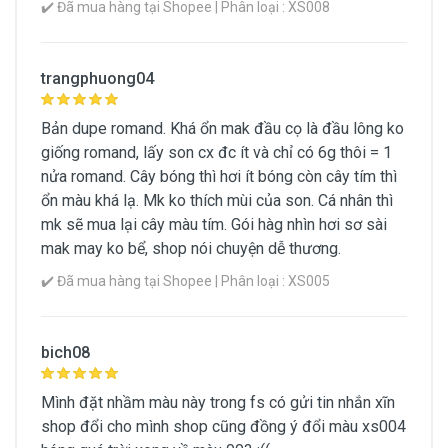
✔️ Đã mua hàng tại Shopee | Phân loại : XS008
Loại son
Thương hiệu
trangphuong04
No Brand
Bản dupe romand. Khá ổn mak đầu cọ là đầu lông ko
Xuất xứ
giống romand, lấy son cx đc ít và chỉ có 6g thôi = 1
nửa romand. Cây bóng thì hơi ít bóng còn cây tím thì
Khối lượng (g)
ổn màu khá lạ. Mk ko thích mùi của son. Cá nhân thì
mk sẽ mua lại cây màu tím. Gói hàg nhìn hơi sơ sài
mak may ko bể, shop nói chuyện dễ thương.
Xem Chi Tiết Thông Tin Sản Phẩm
✔️ Đã mua hàng tại Shopee | Phân loại : XS005
bich08
Mình đặt nhầm màu này trong fs có gửi tin nhắn xĩn
shop đổi cho mình shop cũng đồng ý đổi màu xs004