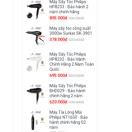
Máy Sấy Tóc Philips
HP8233 - Bảo hành 2
năm chính hãng
895.000đ
990.000đ
Máy sấy tóc công suất
3000w Surker SK-3901
378.000đ
420.000đ
Máy Sấy Tóc Philips
HP8232 - Bảo Hành
Chính Hãng 2 Năm Toàn
Quốc
695.000đ
820.000đ
Máy Sấy Tóc Philips
BHD029 - Bảo hành
chính hãng 2 năm
620.000đ
790.000đ
Máy Tỉa Lông Mũi
Philips NT1650 - Bảo
hành chính hãng 02
năm