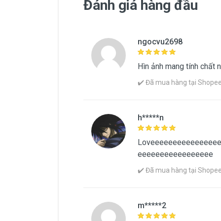
Đánh giá hàng đầu
ngocvu2698
Thông Tin Chung
Thương hiệu
Kevin
Hìn ảnh mang tính chất 
Xuất xứ
Úc
✔️ Đã mua hàng tại Shopee |
Xem
h*****n
Loveeeeeeeeeeeeeee
eeeeeeeeeeeeeeeee
✔️ Đã mua hàng tại Shopee |
m*****2