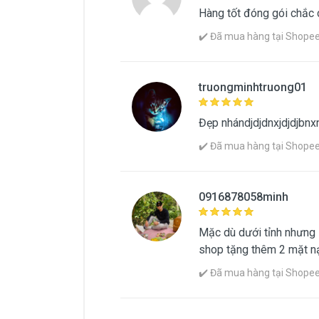
Hàng tốt đóng gói chắc 
✔️ Đã mua hàng tại Shopee |
truongminhtruong01
Đẹp nhándjdjdnxjdjdjb
✔️ Đã mua hàng tại Shopee |
0916878058minh
Mặc dù dưới tỉnh nhưng 
shop tặng thêm 2 mặt nạ
✔️ Đã mua hàng tại Shopee |