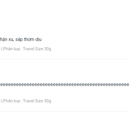
.Murphy
nhận xu, sáp thơm dịu
 Phân loại : Travel Size 30g
 Chi Tiết Thông Tin Sản Phẩm
eeeeeeeeeeeeeeeeeeeeeeeeeeeeeeeeeeeeeeeeeeeeeeeeee
 Phân loại : Travel Size 30g