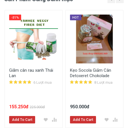
-31%
HOT
Giãm cân rau xanh Thái
Kẹo Socola Giảm Cân
Lan
Detoxeret Chokolade
6 Lượt mua
8 Lượt mua
155.250đ
950.000đ
225.000đ
Add To Cart
Add To Cart