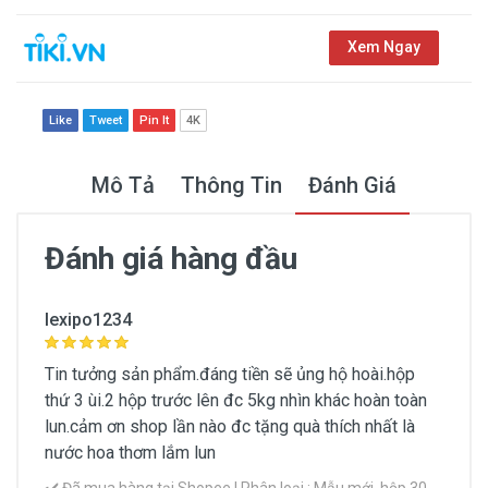
Xem Ngay
Like
Tweet
Pin It
4K
Mô Tả
Thông Tin
Đánh Giá
Đánh giá hàng đầu
Thông Tin Chung
lexipo1234
Thương hiệu
Tin tưởng sản phẩm.đáng tiền sẽ ủng hộ hoài.hộp
CENLY
thứ 3 ùi.2 hộp trước lên đc 5kg nhìn khác hoàn toàn
lun.cảm ơn shop lần nào đc tặng quà thích nhất là
Xuất xứ
nước hoa thơm lắm lun
Việt Nam