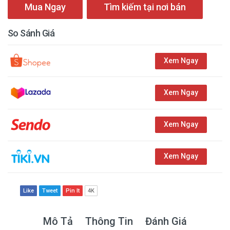
Mua Ngay
Tìm kiếm tại nơi bán
So Sánh Giá
Xem Ngay
Xem Ngay
Xem Ngay
Xem Ngay
Like
Tweet
Pin It
4K
Mô Tả
Thông Tin
Đánh Giá