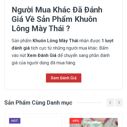
Người Mua Khác Đã Đánh
Giá Về Sản Phẩm Khuôn
Lông Mày Thái ?
Sản phẩm
Khuôn Lông Mày Thái
nhận được
1 lượt
đánh giá
tích cực từ những người mua khác. Bấm
vào nút
Xem Đánh Giá
để chuyển sang phần đánh
giá của người dùng đã mua hàng.
Xem Đánh Giá
Chưa có đánh giá
Sản Phẩm Cùng Danh mục
Thông Tin Chung
Thương hiệu
HOT
-49%
No Brand