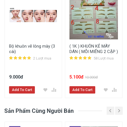
Xem Chi Tiết Thông Tin Sản Phẩm
Bộ khuôn vẽ lông mày (3
( 1K ) KHUÔN KẺ MÀY
cái)
DÁN ( MỖI MIẾNG 2 CẶP )
2 Lượt mua
58 Lượt mua
9.000đ
5.100đ
10.000đ
Add To Cart
Add To Cart
Sản Phẩm Cùng Người Bán