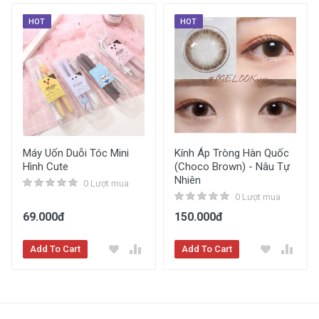
HOT
HOT
Máy Uốn Duỗi Tóc Mini
Kính Áp Tròng Hàn Quốc
Hình Cute
(Choco Brown) - Nâu Tự
Nhiên
0 Lượt mua
0 Lượt mua
69.000đ
150.000đ
Add To Cart
Add To Cart