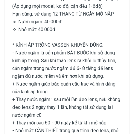
(Áp dụng mọi model, ko độ, cận đều 1-6độ)
Hạn dùng: sử dụng 12 THÁNG TỪ NGÀY MỞ NẮP
🔹 Nước ngâm: 40.000đ
🔹 Nhỏ mắt: 40.000đ
* KÍNH ÁP TRÒNG VASSEN KHUYÊN DÙNG:
- Nước ngâm là sản phẩm BẮT BUỘC khi sử dụng
kính áp tròng. Sau khi tháo lens ra khỏi lọ thủy tinh,
cần ngâm trong nước ngâm đủ 6- 8 tiếng để lens
ngậm đủ nước, mềm và êm hơn khi sử dụng.
+ Nước ngâm giúp bảo quản cấu trúc và hình dáng
của kính áp tròng.
+ Thay nước ngâm : sau mỗi lần đeo lens, nếu không
đeo lens 2 ngày thay 1 lần, không tái sử dụng lại
nước ngâm cũ.
+ Thay mới sau 60 - 90 ngày kể từ khi mở nắp
- Nhỏ mắt: CẦN THIẾT trong quá trình đeo lens, nhỏ