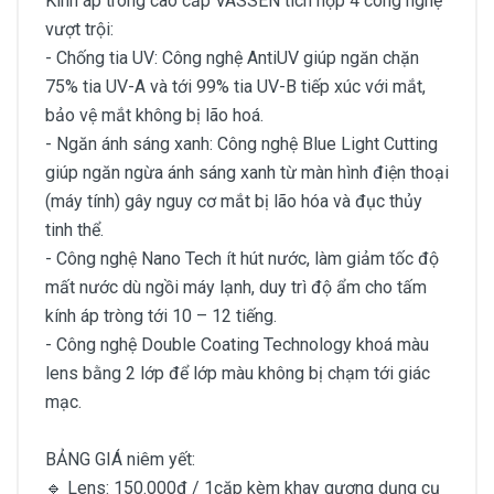
Kính áp tròng cao cấp VASSEN tích hợp 4 công nghệ
vượt trội:
- Chống tia UV: Công nghệ AntiUV giúp ngăn chặn
75% tia UV-A và tới 99% tia UV-B tiếp xúc với mắt,
bảo vệ mắt không bị lão hoá.
- Ngăn ánh sáng xanh: Công nghệ Blue Light Cutting
giúp ngăn ngừa ánh sáng xanh từ màn hình điện thoại
(máy tính) gây nguy cơ mắt bị lão hóa và đục thủy
tinh thể.
- Công nghệ Nano Tech ít hút nước, làm giảm tốc độ
mất nước dù ngồi máy lạnh, duy trì độ ẩm cho tấm
kính áp tròng tới 10 – 12 tiếng.
- Công nghệ Double Coating Technology khoá màu
lens bằng 2 lớp để lớp màu không bị chạm tới giác
mạc.
BẢNG GIÁ niêm yết:
🔹 Lens: 150.000đ / 1cặp kèm khay gương dụng cụ