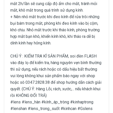
mắt 2h/lần sẽ cung cấp độ ẩm cho mắt, tránh mỏi
mắt, khô mắt trong quá trình sử dụng kính.
+ Nên nhỏ mắt trước khi đeo kính để rửa trôi những
bụi bám trong mắt, phòng khi đeo kính vào bị cộm,
khó chịu. Nhỏ mắt trước khi tháo kính, phòng trường
hợp mắt bạn khô, khiến kính khô, khi tháo ra dễ bị
dính kính hay hỏng kính.
CHÚ Ý : KIỂM TRA KĨ SẢN PHẨM, soi đèn FLASH
vào đáy lọ để kiểm tra, hàng nguyên vẹn bình thường
thì sử dụng, nếu rách hoặc có dấu hiệu bất thường
vui lòng không khui sản phẩm báo ngay với shop
hoặc sô 0347.2828.38 để shop hướng dẫn cách giải
quyết. (CHÚ Ý: Hàng Lỗi, rách, xước,... nếu khách khui
rồi KHÔNG ĐỔI TRẢ)
#lens #lens_hàn #kính_áp_tròng #kinhaptrong
#lenshan #lens_trong_suốt #kinhcan #Gslens