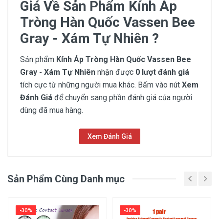
Giá Về Sản Phẩm Kính Áp
Tròng Hàn Quốc Vassen Bee
Gray - Xám Tự Nhiên ?
Sản phẩm
Kính Áp Tròng Hàn Quốc Vassen Bee
Gray - Xám Tự Nhiên
nhận được
0 lượt đánh giá
tích cực từ những người mua khác. Bấm vào nút
Xem
Đánh Giá
để chuyển sang phần đánh giá của người
dùng đã mua hàng.
Xem Đánh Giá
Chưa có đánh giá
Sản Phẩm Cùng Danh mục
Thông Tin Chung
Đường kính (cm)
-30%
-30%
14.5