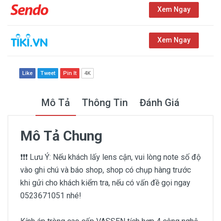
Xem Ngay
Xem Ngay
Like
Tweet
Pin It
4K
Mô Tả
Thông Tin
Đánh Giá
Mô Tả Chung
❗️❗️❗️ Lưu Ý: Nếu khách lấy lens cận, vui lòng note số độ
vào ghi chú và báo shop, shop có chụp hàng trước
khi gửi cho khách kiểm tra, nếu có vấn đề gọi ngay
0523671051 nhé!