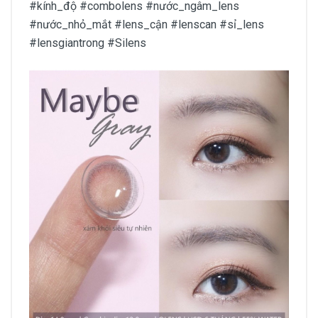
#kính_độ #combolens #nước_ngâm_lens
#nước_nhỏ_mắt #lens_cận #lenscan #sỉ_lens