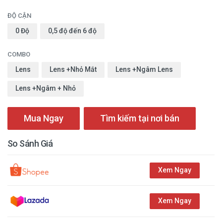
ĐỘ CẬN
0 Độ
0,5 độ đến 6 độ
COMBO
Lens
Lens +Nhỏ Mắt
Lens +Ngâm Lens
Lens +Ngâm + Nhỏ
Mua Ngay
Tìm kiếm tại nơi bán
So Sánh Giá
Xem Ngay
Xem Ngay