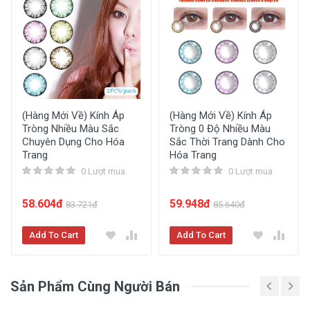
Xuất xứ
Hàn Quốc
Thương hiệu
Vassen
(Hàng Mới Về) Kính Áp
(Hàng Mới Về) Kính Áp
Tròng Nhiều Màu Sắc
Tròng 0 Độ Nhiều Màu
Xem Chi Tiết Thông Tin Sản Phẩm
Chuyên Dụng Cho Hóa
Sắc Thời Trang Dành Cho
Trang
Hóa Trang
0 Lượt mua
0 Lượt mua
58.604đ
59.948đ
83.721đ
85.640đ
Add To Cart
Add To Cart
Sản Phẩm Cùng Người Bán