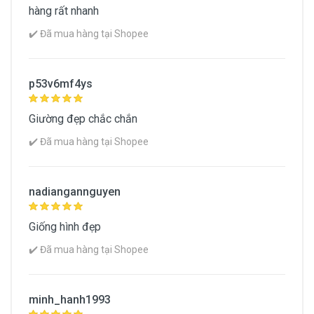
hàng rất nhanh
1.180.000đ
1.188.000đ
✔️ Đã mua hàng tại Shopee
8.000đ
p53v6mf4ys
Mua Ngay
Giường đẹp chắc chắn
✔️ Đã mua hàng tại Shopee
nadiangannguyen
Giống hình đẹp
✔️ Đã mua hàng tại Shopee
[Thùng + Có Gối] Giường Gấp Vali Chân Inox
minh_hanh1993
692 lượt xem
180