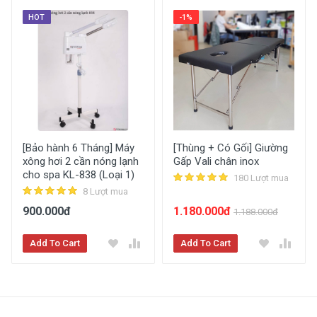
HOT
-1%
So Sánh Giá
[Bảo hành 6 Tháng] Máy
[Thùng + Có Gối] Giường
xông hơi 2 cần nóng lạnh
Gấp Vali chân inox
[Thùng + Có Gối] Giường Gấp
cho spa KL-838 (Loại 1)
180 Lượt mua
8 Lượt mua
Vali Chân Inox
MLEMBEAUTY
900.000đ
1.180.000đ
1.188.000đ
Add To Cart
Add To Cart
Giao hàng toàn quốc
Hỗ trợ miễn phí vận chuyển *
Thanh toán khi nhận hàng