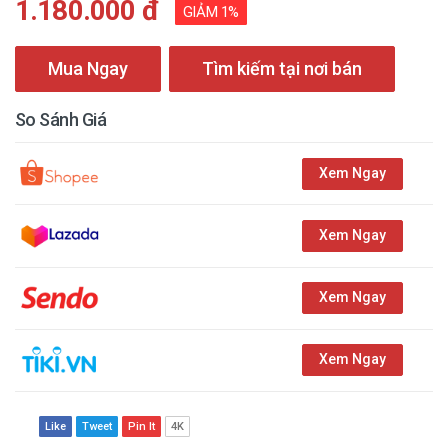
1.180.000 đ
GIẢM 1%
Mua Ngay
Tìm kiếm tại nơi bán
So Sánh Giá
Xem Ngay
Xem Ngay
Xem Ngay
Xem Ngay
Like
Tweet
Pin It
4K