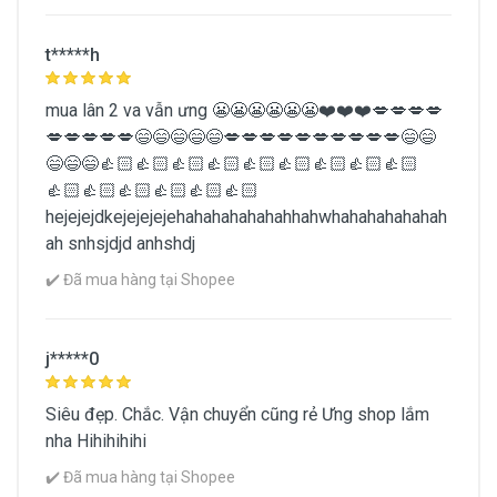
t*****h
mua lân 2 va vẫn ưng 😬😬😬😬😬😬❤️❤️❤️💋💋💋💋
💋💋💋💋💋😄😄😄😄😄💋💋💋💋💋💋💋💋💋💋😄😄
😄😄😄👍🏻👍🏻👍🏻👍🏻👍🏻👍🏻👍🏻👍🏻👍🏻
👍🏻👍🏻👍🏻👍🏻👍🏻👍🏻
hejejejdkejejejejehahahahahahahhahwhahahahahahah
ah snhsjdjd anhshdj
✔️ Đã mua hàng tại Shopee
j*****0
Siêu đẹp. Chắc. Vận chuyển cũng rẻ Ưng shop lắm
nha Hihihihihi
✔️ Đã mua hàng tại Shopee