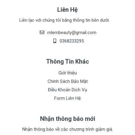
Đổi trả sản phẩm trong vòng 7 ngày
Liên Hệ
Được kiểm tra hàng **
Liên lạc với chúng tôi bằng thông tin bên dưới.
Đảm bảo sản phẩm chất lượng
mlembeauty@gmail.com
0368233295
Thông Tin Khác
Giới thiệu
Chính Sách Bảo Mật
Điều Khoản Dịch Vụ
Form Liên Hệ
Nhận thông báo mới
Nhận thông báo về các chương trình giảm giá.
[Thùng + Có Gối] Giường Gấp Vali Chân