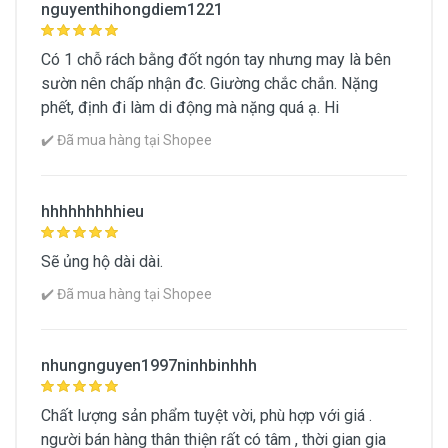
nguyenthihongdiem1221
Có 1 chỗ rách bằng đốt ngón tay nhưng may là bên
sườn nên chấp nhận đc. Giường chắc chắn. Nặng
phết, định đi làm di động mà nặng quá ạ. Hi
✔️ Đã mua hàng tại Shopee
hhhhhhhhhieu
Xem Chi Tiết Mô Tả Sản Phẩm
Sẽ ủng hộ dài dài.
✔️ Đã mua hàng tại Shopee
nhungnguyen1997ninhbinhhh
Chất lượng sản phẩm tuyệt vời, phù hợp với giá .
[Thùng + Có Gối] Giường Gấp Vali Chân
người bán hàng thân thiện rất có tâm , thời gian gia
Inox
Giảm Giá 1%