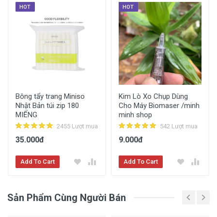
HOT
HOT
Mua Ngay
Bông tẩy trang Miniso
Kim Lò Xo Chụp Dùng
Nhật Bản túi zip 180
Cho Máy Biomaser /minh
MIẾNG
minh shop
2455 Lượt mua
542 Lượt mua
35.000đ
9.000đ
Add To Cart
Add To Cart
So Sánh Giá
Sản Phẩm Cùng Người Bán