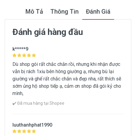
Mô Tả
Thông Tin
Đánh Giá
Đánh giá hàng đầu
Thông Tin Chung
k*****9
Thương hiệu
Dù shop gói rất chắc chắn rồi, nhưng khi nhận được
No Brand
vẫn bị rách 1xiu bên hông giường ạ, nhưng bù lại
giường và ghế rất chắc chắn và đẹp nha, rất thích sẽ
Xuất xứ
sớm ủng hộ shop tiếp ạ, cảm ơn shop đã gói kỷ cho
Việt Nam
mình,
✔️ Đã mua hàng tại Shopee
Xem Chi Tiết Thông Tin Sản Phẩm
luuthanhphat1990