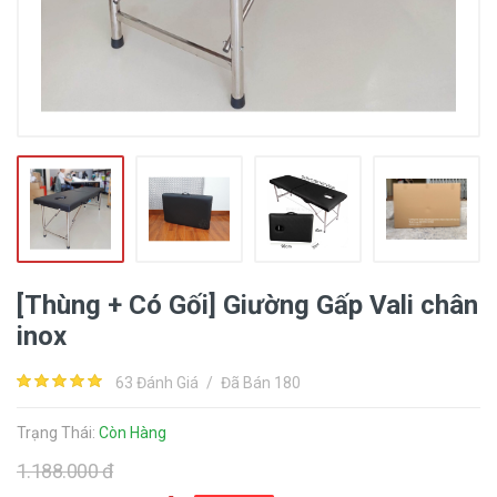
[Thùng + Có Gối] Giường Gấp Vali chân
inox
63 Đánh Giá
/
Đã Bán 180
Trạng Thái:
Còn Hàng
1.188.000 đ