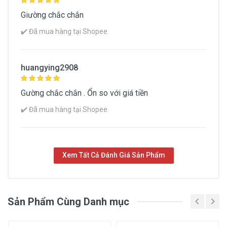
lượt mua
63 đánh giá
Giường chắc chắn
✔️ Đã mua hàng tại Shopee
Mua Ngay
huangying2908
Gường chắc chắn . Ổn so với giá tiền
✔️ Đã mua hàng tại Shopee
Xem Tất Cả Đánh Giá Sản Phẩm
[Thùng + Có Gối] Giường Gấp Vali Chân
Inox
Shopee
MUA
Sản Phẩm Cùng Danh mục
NGAY